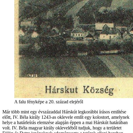
A falu fényképe a 20. század elejéről
Már több mint egy évszázaddal Hárskút legkorábbi írásos említése
előtt, IV. Béla király 1243-as oklevele említ egy kolostort, amelynek
helye a határleírás elemzése alapján éppen a mai Hárskút határában
volt. IV. Béla magyar király okleveléből tudjuk, hogy a területet