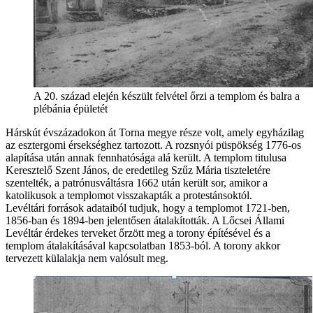
A 20. század elején készült felvétel őrzi a templom és balra a
plébánia épületét
Hárskút évszázadokon át Torna megye része volt, amely egyházilag
az esztergomi érsekséghez tartozott. A rozsnyói püspökség 1776-os
alapítása után annak fennhatósága alá került. A templom titulusa
Keresztelő Szent János, de eredetileg Szűz Mária tiszteletére
szentelték, a patrónusváltásra 1662 után került sor, amikor a
katolikusok a templomot visszakapták a protestánsoktól.
Levéltári források adataiból tudjuk, hogy a templomot 1721-ben,
1856-ban és 1894-ben jelentősen átalakították. A Lőcsei Állami
Levéltár érdekes terveket őrzött meg a torony építésével és a
templom átalakításával kapcsolatban 1853-ból. A torony akkor
tervezett külalakja nem valósult meg.