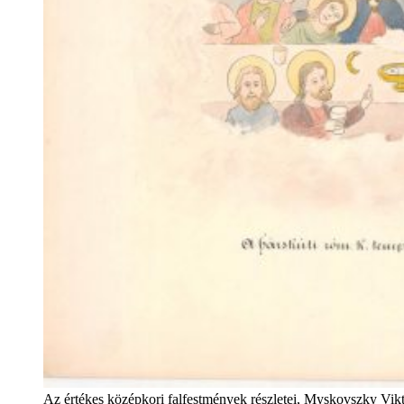
Az értékes középkori falfestmények részletei, Myskovszky Vik