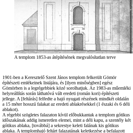
A templom 1853-as átépítésének megvalósítatlan terve
1901-ben a Keresztelő Szent János templom felkerült Gömör
építészeti emlékeinek listájára, és [ilyen minőségben] egész
Gömörben is a legrégebbiek közé sorolhatjuk. Az 1983-as műemléki
helyreállítás során láthatóvá vált eredeti (román kori) építészeti
jellege. A [feltárás] felfedte a hajó nyugati részének mindkét oldalán
a 15 méter hosszú falakat az eredeti ablakrésekkel (1 északi és 6 déli
ablakot).
A régebbi szögletes falazaton kívül előbukkantak a templom gótikus
időszakának addig ismeretlen elemei, mint a déli kapu, a szentély két
gótikus ablaka, [továbbá] a sekrestye keleti falának kis gótikus
ablaka. A templomhajó feltárt falazatának keletkezése a befalazott