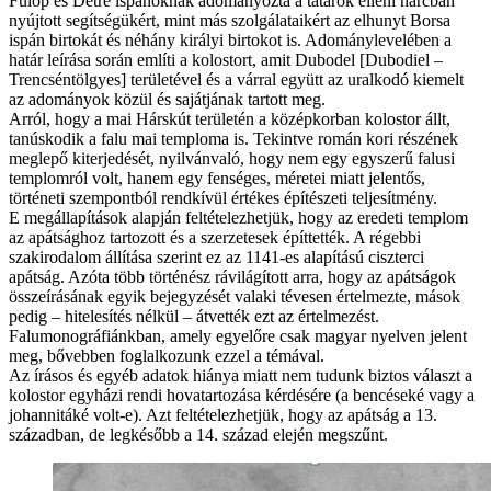
Fülöp és Detre ispánoknak adományozta a tatárok elleni harcban
nyújtott segítségükért, mint más szolgálataikért az elhunyt Borsa
ispán birtokát és néhány királyi birtokot is. Adománylevelében a
határ leírása során említi a kolostort, amit Dubodel [Dubodiel –
Trencséntölgyes] területével és a várral együtt az uralkodó kiemelt
az adományok közül és sajátjának tartott meg.
Arról, hogy a mai Hárskút területén a középkorban kolostor állt,
tanúskodik a falu mai temploma is. Tekintve román kori részének
meglepő kiterjedését, nyilvánvaló, hogy nem egy egyszerű falusi
templomról volt, hanem egy fenséges, méretei miatt jelentős,
történeti szempontból rendkívül értékes építészeti teljesítmény.
E megállapítások alapján feltételezhetjük, hogy az eredeti templom
az apátsághoz tartozott és a szerzetesek építtették. A régebbi
szakirodalom állítása szerint ez az 1141-es alapítású ciszterci
apátság. Azóta több történész rávilágított arra, hogy az apátságok
összeírásának egyik bejegyzését valaki tévesen értelmezte, mások
pedig – hitelesítés nélkül – átvették ezt az értelmezést.
Falumonográfiánkban, amely egyelőre csak magyar nyelven jelent
meg, bővebben foglalkozunk ezzel a témával.
Az írásos és egyéb adatok hiánya miatt nem tudunk biztos választ a
kolostor egyházi rendi hovatartozása kérdésére (a bencéseké vagy a
johannitáké volt-e). Azt feltételezhetjük, hogy az apátság a 13.
században, de legkésőbb a 14. század elején megszűnt.