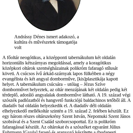
Andrássy Dénes ismert adakozó, a
kultúra és művészetek támogatója
volt
A főoltár neogótikus, a középponti tabernákulum két oldalán
horizontális kétszárnyas megoldással, amely a koragótikus
középkori oltárok szentségházainak polikróm fafaragó stílusát
követi. A csúcsos ívű árkád-szárnyak lapos fülkéiben a négy
evangélista és két angyal domborműve, [kis]plasztikája kapott
helyet. A tabernákulum csúcsára – utólag – Jézus Szíve
domborművet helyeztek, az oltár menzájának két oldalán pedig két
térdeplő, adoráló angyalalak domborműve látható. A 19. század végi
szószék padlózatból és hangvető funkciójú baldachinos tetőből áll. A
diadalív bal oldalán helyezkedik el. A diadalív déli oldalán
elhelyezkedő mellékoltár szintén a 19. század 2. felében készült. Ez
egy három részes oltárszekrény Szent István, Nepomuki Szent János
szobrával és a Szent Család szoborcsoporttal. Ez is polikróm
fafaragással készült. Az oltárokat és a szószéket egyaránt Július
Fuhrmann [Gyula] faragó és aranyozó készítette a (budapesti