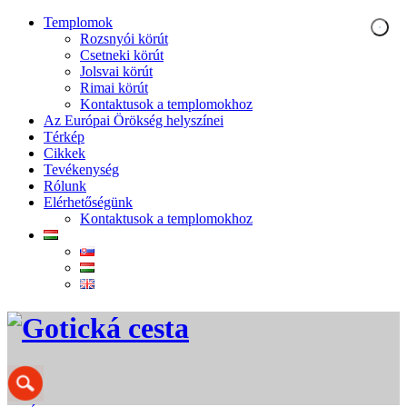
Templomok
Rozsnyói körút
Csetneki körút
Jolsvai körút
Rimai körút
Kontaktusok a templomokhoz
Az Európai Örökség helyszínei
Térkép
Cikkek
Tevékenység
Rólunk
Elérhetőségünk
Kontaktusok a templomokhoz