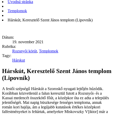
Úvodná stránka
Templomok
Hárskút, Keresztelő Szent János templom (Lipovník)
Dátum:
19. november 2021
Rubrika:
Rozsnyói körút
,
Templomok
Tagy:
Hárskut
Hárskút, Keresztelő Szent János templom
(Lipovník)
A festői szépségű Hárskút a Szoroskő nyugati lejtőjén húzódik.
Korábban közvetlenül a falun keresztül futott a Rozsnyói- és a
Kassai medencét összekötő főút, a középkor óta ez adta a település
jelentőségét. Mai napig büszkesége fenséges temploma, annak
román kori hajója, ám a legújabb kutatások értékes középkori
falfestményeket is feltártak, amelyekre Miskovszky V[iktor] már a