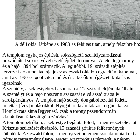
A déli oldal látképe az 1983-as felújtás után, amely felszínre ho
A templom egyhajós építésű, sokszögletű szentélyzáródással,
hozzáépített sekrestyével és elé épített toronnyal. A jelenlegi torony
és a hajó 1894-ből származik. A legutóbbi, 19. századi átépítés
tervezett dokumentációja jelez az északi oldalon egy eltűnt kápolnát,
amit az 1990-es geofizikai mérés és a későbbi régészeti kutatás is
igazolnak.
A szentély, a sekrestyéhez hasonlóan a 15. század elejére datálható.
A szentélyt és a hajó hosszanti szakaszát elválasztó diadalív
sarokpárkányos. A templomhajó sekély dongaboltozattal fedett,
lunettás [íves] utalásokkal. Nyugati oldalán falazott orgonakarzat.
Homlokzata sima [egyenes], csak a torony pszeudoromán
kialakítású, falazott gúla záródású.
A templombelsőben, a sekrestye bejárata fölött, a mennyezet éle alatt
Krisztus születését ábrázoló, 15 századi gótikus falfestmények
láthatóak. Az északi falon, a mennyezet peremén szonda mutatta ki a
gótikus falfestmény újabb, eredeti krisztológiai részletét, a három