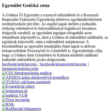
Egyesület Gotická cesta
A Gótikus Út Egyesület a rozsnyói műemlékek és a Rozsnyói
Regionális Fejlesztési Ügynökség többéves együttműködésének
eredményeként jött létre. Az alapító tagok mellett a kulturális
örökség védelmével és helyreállításával foglalkozó hivatásos
dolgozók soraiból, az egyesületi tagságot elfogadták azon
települések képviselői is, ahol a Gótikus út műemlékei találhatók, az
egyházak képviselői, mint a műemlékek tulajdonosai. A
közelmúltban az egyesület munkájába fiatal tagok is aktívan
bekapcsolódtak Pozsonyból és Gömörből is. Egyesületünk célja,
hogy a Gótikus úton Gömörben és Kishont területén található
kulturális műemlékek javára dolgozzunk.
facebook/gotickacesta
|
facebook/groups/gotickacesta
|
instagram/goticka.cesta