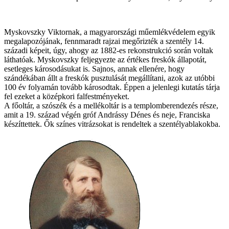
Myskovszky Viktornak, a magyarországi műemlékvédelem egyik
megalapozójának, fennmaradt rajzai megőrizték a szentély 14.
századi képeit, úgy, ahogy az 1882-es rekonstrukció során voltak
láthatóak. Myskovszky feljegyezte az értékes freskók állapotát,
esetleges károsodásukat is. Sajnos, annak ellenére, hogy
szándékában állt a freskók pusztulását megállítani, azok az utóbbi
100 év folyamán tovább károsodtak. Éppen a jelenlegi kutatás tárja
fel ezeket a középkori falfestményeket.
A főoltár, a szószék és a mellékoltár is a templomberendezés része,
amit a 19. század végén gróf Andrássy Dénes és neje, Franciska
készíttettek. Ők színes vitrázsokat is rendeltek a szentélyablakokba.