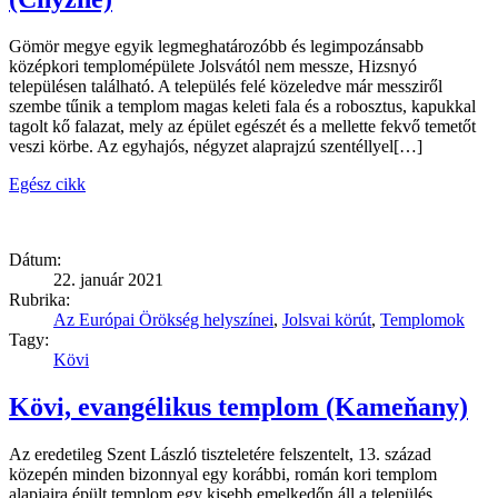
Gömör megye egyik legmeghatározóbb és legimpozánsabb
középkori templomépülete Jolsvától nem messze, Hizsnyó
településen található. A település felé közeledve már messziről
szembe tűnik a templom magas keleti fala és a robosztus, kapukkal
tagolt kő falazat, mely az épület egészét és a mellette fekvő temetőt
veszi körbe. Az egyhajós, négyzet alaprajzú szentéllyel[…]
Egész cikk
Dátum:
22. január 2021
Rubrika:
Az Európai Örökség helyszínei
,
Jolsvai körút
,
Templomok
Tagy:
Kövi
Kövi, evangélikus templom (Kameňany)
Az eredetileg Szent László tiszteletére felszentelt, 13. század
közepén minden bizonnyal egy korábbi, román kori templom
alapjaira épült templom egy kisebb emelkedőn áll a település