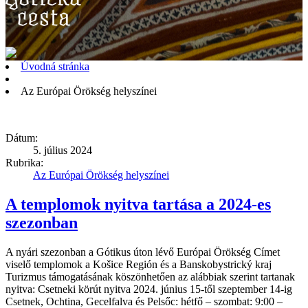
Úvodná stránka
Az Európai Örökség helyszínei
Dátum:
5. július 2024
Rubrika:
Az Európai Örökség helyszínei
A templomok nyitva tartása a 2024-es
szezonban
A nyári szezonban a Gótikus úton lévő Európai Örökség Címet
viselő templomok a Košice Región és a Banskobystrický kraj
Turizmus támogatásának köszönhetően az alábbiak szerint tartanak
nyitva: Csetneki körút nyitva 2024. június 15-től szeptember 14-ig
Csetnek, Ochtina, Gecelfalva és Pelsőc: hétfő – szombat: 9:00 –