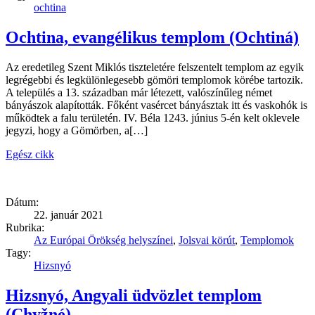
ochtina
Ochtina, evangélikus templom (Ochtiná)
Az eredetileg Szent Miklós tiszteletére felszentelt templom az egyik
legrégebbi és legkülönlegesebb gömöri templomok körébe tartozik.
A település a 13. században már létezett, valószínűleg német
bányászok alapították. Főként vasércet bányásztak itt és vaskohók is
működtek a falu területén. IV. Béla 1243. június 5-én kelt oklevele
jegyzi, hogy a Gömörben, a[…]
Egész cikk
Dátum:
22. január 2021
Rubrika:
Az Európai Örökség helyszínei
,
Jolsvai körút
,
Templomok
Tagy:
Hizsnyó
Hizsnyó, Angyali üdvözlet templom
(Chyžné)