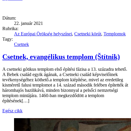
Dátum:
22. január 2021
Rubrika:
Az Európai Örökség helyszínei
,
Csetneki körút
,
Templomok
Tagy:
Csetnek
Csetnek, evangélikus templom (Štítnik)
A csetneki gótikus templom első építési fázisa a 13. századra tehető.
A Bebek család egyik ágának, a Csetneki család képviselőinek
tevékenységéhez köthető.a templom kiépítése, mivel az eredetileg
kisméretű falusi templomot a 14. század második felében építették át
háromhajós bazilikává, minden bizonnyal a pelsőci nemzetségi
templom mintájára. 1460-ban megkezdődött a templom
építésének[…]
Egész cikk