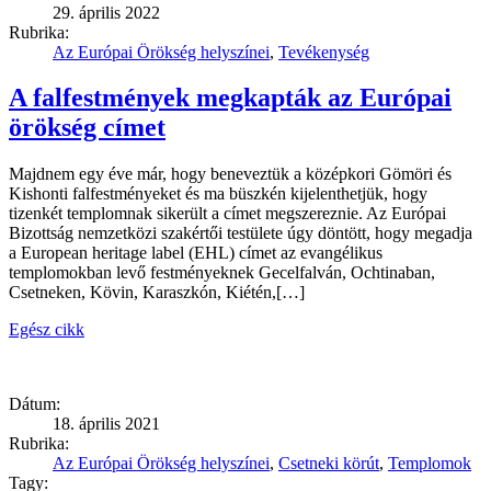
29. április 2022
Rubrika:
Az Európai Örökség helyszínei
,
Tevékenység
A falfestmények megkapták az Európai
örökség címet
Majdnem egy éve már, hogy beneveztük a középkori Gömöri és
Kishonti falfestményeket és ma büszkén kijelenthetjük, hogy
tizenkét templomnak sikerült a címet megszereznie. Az Európai
Bizottság nemzetközi szakértői testülete úgy döntött, hogy megadja
a European heritage label (EHL) címet az evangélikus
templomokban levő festményeknek Gecelfalván, Ochtinaban,
Csetneken, Kövin, Karaszkón, Kiétén,[…]
Egész cikk
Dátum:
18. április 2021
Rubrika:
Az Európai Örökség helyszínei
,
Csetneki körút
,
Templomok
Tagy: