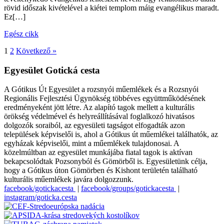
rövid időszak kivételével a kiétei templom máig evangélikus maradt.
Ez[…]
Egész cikk
1
2
Következő »
Egyesület Gotická cesta
A Gótikus Út Egyesület a rozsnyói műemlékek és a Rozsnyói
Regionális Fejlesztési Ügynökség többéves együttműködésének
eredményeként jött létre. Az alapító tagok mellett a kulturális
örökség védelmével és helyreállításával foglalkozó hivatásos
dolgozók soraiból, az egyesületi tagságot elfogadták azon
települések képviselői is, ahol a Gótikus út műemlékei találhatók, az
egyházak képviselői, mint a műemlékek tulajdonosai. A
közelmúltban az egyesület munkájába fiatal tagok is aktívan
bekapcsolódtak Pozsonyból és Gömörből is. Egyesületünk célja,
hogy a Gótikus úton Gömörben és Kishont területén található
kulturális műemlékek javára dolgozzunk.
facebook/gotickacesta
|
facebook/groups/gotickacesta
|
instagram/goticka.cesta