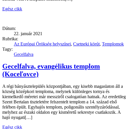
Egész cikk
Dátum:
22. január 2021
Rubrika:
Az Európai Örökség helyszínei
,
Csetneki körút
,
Templomok
Tagy:
Gecelfalva
Gecelfalva, evangélikus templom
(Koceľovce)
A régi bányásztelepülés központjában, egy kisebb magaslaton áll a
község középkori temploma, melynek különleges tornya és
kiemelkedő méretei már messziről csalogatóan hatnak. Az eredetileg
Szent Bertalan tiszteletére felszentelt templom a 14. század első
felében épült. Egyhajós templom, poligonális szentélyzáródással,
melyhez az északi oldalon egy kisméretű sekrestye csatlakozik. A
hajó nyugati[…]
Egész cikk