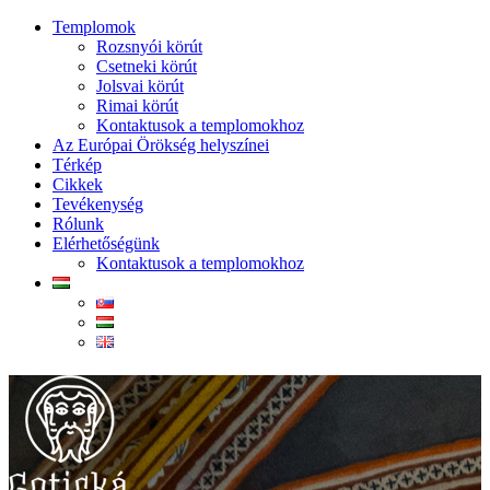
Templomok
Rozsnyói körút
Csetneki körút
Jolsvai körút
Rimai körút
Kontaktusok a templomokhoz
Az Európai Örökség helyszínei
Térkép
Cikkek
Tevékenység
Rólunk
Elérhetőségünk
Kontaktusok a templomokhoz