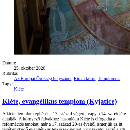
Dátum:
25. október 2020
Rubrika:
Az Európai Örökség helyszínei
,
Rimai körút
,
Templomok
Tagy:
Kiéte
Kiéte, evangélikus templom (Kyjatice)
A kiétei templom építését a 13. század végére, vagy a 14. sz. elejére
datálják. A környező falvakhoz hasonlóan Kiéte is elfogadta a
reformációs tanokat: már a 17. század 20-as éveitől ismerjük az itt
tevékenykedő evangélikus lelkészek neveit. Egy rekatolizáció alatti