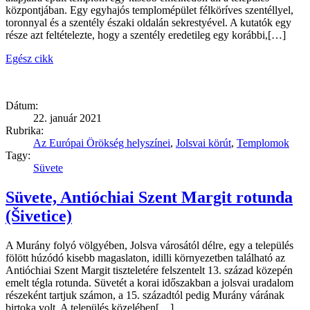
központjában. Egy egyhajós templomépület félköríves szentéllyel,
toronnyal és a szentély északi oldalán sekrestyével. A kutatók egy
része azt feltételezte, hogy a szentély eredetileg egy korábbi,[…]
Egész cikk
Dátum:
22. január 2021
Rubrika:
Az Európai Örökség helyszínei
,
Jolsvai körút
,
Templomok
Tagy:
Süvete
Süvete, Antióchiai Szent Margit rotunda
(Šivetice)
A Murány folyó völgyében, Jolsva városától délre, egy a település
fölött húzódó kisebb magaslaton, idilli környezetben található az
Antióchiai Szent Margit tiszteletére felszentelt 13. század közepén
emelt tégla rotunda. Süvetét a korai időszakban a jolsvai uradalom
részeként tartjuk számon, a 15. századtól pedig Murány várának
birtoka volt. A település közelében[…]