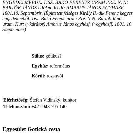
ENGEDELMÉBŰL. TISZ. BAKÓ FERENTZ URAM PRÉ. N. N:
BARTÓK JÁNOS URAm. KUR: AMBRUS JÁNOS EGYHÁZF.
1801.10. Septembris. (Épittetett felséges Király II.-dik Ferenc kegyes
engedelméből. Tisz. Bakó Ferenc uram Pré. N.N: Bartók János
uram. Kur: (~kúrátor) Ambrus János egyházf. (~egyházfi) 1801. 10.
Szeptember)
Stílus:
gótikus?
Egyház:
református
Körút:
rozsnyói
Elérhetőség:
Štefan Vidinský, kurátor
Telefonszám:
+421 948 795 140
Egyesület Gotická cesta