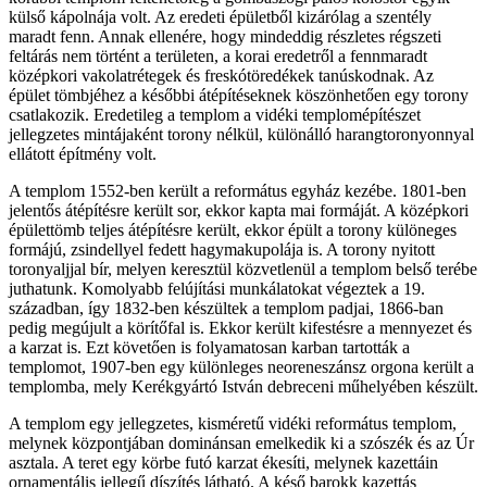
külső kápolnája volt. Az eredeti épületből kizárólag a szentély
maradt fenn. Annak ellenére, hogy mindeddig részletes régszeti
feltárás nem történt a területen, a korai eredetről a fennmaradt
középkori vakolatrétegek és freskótöredékek tanúskodnak. Az
épület tömbjéhez a későbbi átépítéseknek köszönhetően egy torony
csatlakozik. Eredetileg a templom a vidéki templomépítészet
jellegzetes mintájaként torony nélkül, különálló harangtoronyonnyal
ellátott építmény volt.
A templom 1552-ben került a református egyház kezébe. 1801-ben
jelentős átépítésre került sor, ekkor kapta mai formáját. A középkori
épülettömb teljes átépítésre került, ekkor épült a torony különeges
formájú, zsindellyel fedett hagymakupolája is. A torony nyitott
toronyaljjal bír, melyen keresztül közvetlenül a templom belső terébe
juthatunk. Komolyabb felújítási munkálatokat végeztek a 19.
században, így 1832-ben készültek a templom padjai, 1866-ban
pedig megújult a körítőfal is. Ekkor került kifestésre a mennyezet és
a karzat is. Ezt követően is folyamatosan karban tartották a
templomot, 1907-ben egy különleges neoreneszánsz orgona került a
templomba, mely Kerékgyártó István debreceni műhelyében készült.
A templom egy jellegzetes, kisméretű vidéki református templom,
melynek központjában dominánsan emelkedik ki a szószék és az Úr
asztala. A teret egy körbe futó karzat ékesíti, melynek kazettáin
ornamentális jellegű díszítés látható. A késő barokk kazettás