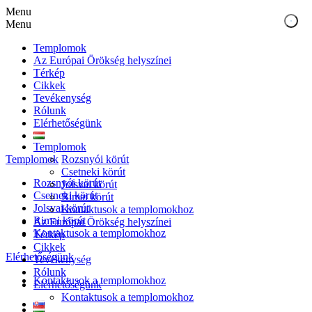
Menu
Menu
Templomok
Az Európai Örökség helyszínei
Térkép
Cikkek
Tevékenység
Rólunk
Elérhetőségünk
Templomok
Templomok
Rozsnyói körút
Csetneki körút
Rozsnyói körút
Jolsvai körút
Csetneki körút
Rimai körút
Jolsvai körút
Kontaktusok a templomokhoz
Rimai körút
Az Európai Örökség helyszínei
Kontaktusok a templomokhoz
Térkép
Cikkek
Elérhetőségünk
Tevékenység
Rólunk
Kontaktusok a templomokhoz
Elérhetőségünk
Kontaktusok a templomokhoz