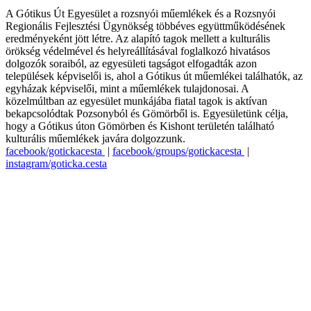
A Gótikus Út Egyesület a rozsnyói műemlékek és a Rozsnyói
Regionális Fejlesztési Ügynökség többéves együttműködésének
eredményeként jött létre. Az alapító tagok mellett a kulturális
örökség védelmével és helyreállításával foglalkozó hivatásos
dolgozók soraiból, az egyesületi tagságot elfogadták azon
települések képviselői is, ahol a Gótikus út műemlékei találhatók, az
egyházak képviselői, mint a műemlékek tulajdonosai. A
közelmúltban az egyesület munkájába fiatal tagok is aktívan
bekapcsolódtak Pozsonyból és Gömörből is. Egyesületünk célja,
hogy a Gótikus úton Gömörben és Kishont területén található
kulturális műemlékek javára dolgozzunk.
facebook/gotickacesta
|
facebook/groups/gotickacesta
|
instagram/goticka.cesta