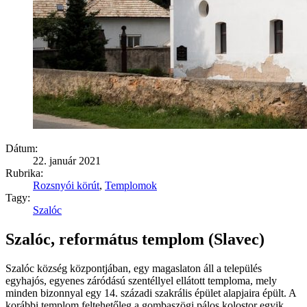
Dátum:
22. január 2021
Rubrika:
Rozsnyói körút
,
Templomok
Tagy:
Szalóc
Szalóc, református templom (Slavec)
Szalóc község központjában, egy magaslaton áll a település
egyhajós, egyenes záródású szentéllyel ellátott temploma, mely
minden bizonnyal egy 14. századi szakrális épület alapjaira épült. A
korábbi templom feltehetőleg a gombaszögi pálos kolostor egyik