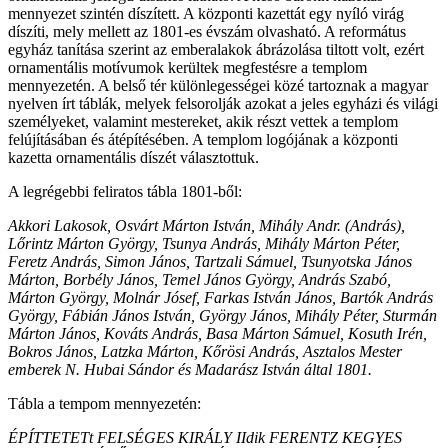
mennyezet szintén díszített. A központi kazettát egy nyíló virág
díszíti, mely mellett az 1801-es évszám olvasható. A református
egyház tanítása szerint az emberalakok ábrázolása tiltott volt, ezért
ornamentális motívumok kerültek megfestésre a templom
mennyezetén. A belső tér különlegességei közé tartoznak a magyar
nyelven írt táblák, melyek felsorolják azokat a jeles egyházi és világi
személyeket, valamint mestereket, akik részt vettek a templom
felújításában és átépítésében. A templom logójának a központi
kazetta ornamentális díszét választottuk.
A legrégebbi feliratos tábla 1801-ből:
Akkori Lakosok, Osvárt Márton István, Mihály Andr. (András),
Lőrintz Márton György, Tsunya András, Mihály Márton Péter,
Feretz András, Simon János, Tartzali Sámuel, Tsunyotska János
Márton, Borbély János, Temel János György, András Szabó,
Márton György, Molnár Jósef, Farkas István János, Bartók András
György, Fábián János István, György János, Mihály Péter, Sturmán
Márton János, Kováts András, Basa Márton Sámuel, Kosuth Irén,
Bokros János, Latzka Márton, Kőrösi András, Asztalos Mester
emberek N. Hubai Sándor és Madarász István által 1801.
Tábla a tempom mennyezetén:
ÉPÍTTETETt FELSÉGES KIRÁLY IIdik FERENTZ KEGYES