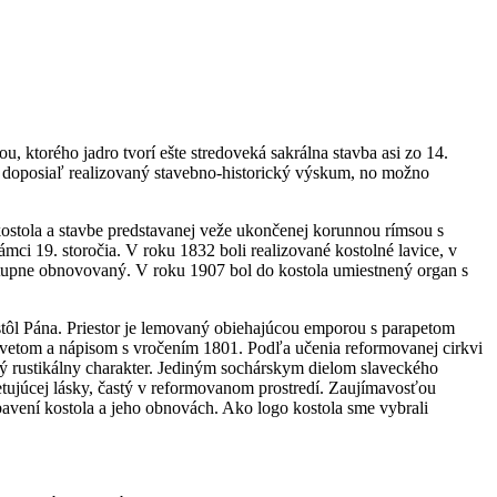
ktorého jadro tvorí ešte stredoveká sakrálna stavba asi zo 14.
l doposiaľ realizovaný stavebno-historický výskum, no možno
kostola a stavbe predstavanej veže ukončenej korunnou rímsou s
ci 19. storočia. V roku 1832 boli realizované kostolné lavice, v
tupne obnovovaný. V roku 1907 bol do kostola umiestnený organ s
 stôl Pána. Priestor je lemovaný obiehajúcou emporou s parapetom
vetom a nápisom s vročením 1801. Podľa učenia reformovanej cirkvi
ý rustikálny charakter. Jediným sochárskym dielom slaveckého
tujúcej lásky, častý v reformovanom prostredí. Zaujímavosťou
bavení kostola a jeho obnovách. Ako logo kostola sme vybrali