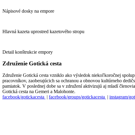
Nápisové dosky na empore
Hlavná kazeta uprostred kazetového stropu
Detail konštrukcie empory
Združenie Gotická cesta
Združenie Gotická cesta vzniklo ako výsledok niekoľkoročnej spolu
pracovníkov, zaoberajúcich sa ochranou a obnovou kultúrneho dedičstva
pamiatok. V poslednej dobe sa v združení aktivizujú aj mladí členovi
Gotická cesta na Gemeri a Malohonte.
facebook/gotickacesta
|
facebook/groups/gotickacesta
|
instagram/got