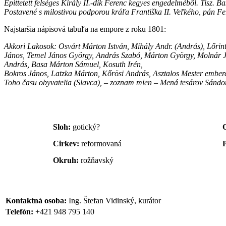
Épittetett felséges Király II.-dik Ferenc kegyes engedelméből. Tisz
Postavené s milostivou podporou kráľa Františka II. Veľkého, pán Fe
Najstaršia nápisová tabuľa na empore z roku 1801:
Akkori Lakosok: Osvárt Márton István, Mihály Andr. (András), Lőrin
János, Temel János György, András Szabó, Márton György, Molnár Jó
András, Basa Márton Sámuel, Kosuth Irén,
Bokros János, Latzka Márton, Kőrösi András, Asztalos Mester ember
Toho času obyvatelia (Slavca), – zoznam mien – Mená tesárov Sándo
Sloh:
gotický?
Cirkev:
reformovaná
Okruh:
rožňavský
Kontaktná osoba:
Ing. Štefan Vidinský, kurátor
Telefón:
+421 948 795 140