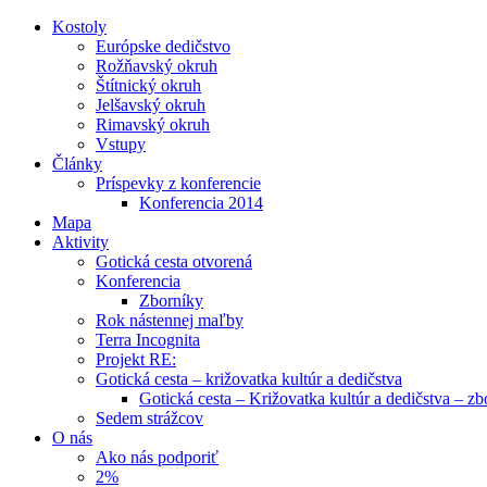
Kostoly
Európske dedičstvo
Rožňavský okruh
Štítnický okruh
Jelšavský okruh
Rimavský okruh
Vstupy
Články
Príspevky z konferencie
Konferencia 2014
Mapa
Aktivity
Gotická cesta otvorená
Konferencia
Zborníky
Rok nástennej maľby
Terra Incognita
Projekt RE:
Gotická cesta – križovatka kultúr a dedičstva
Gotická cesta – Križovatka kultúr a dedičstva – zb
Sedem strážcov
O nás
Ako nás podporiť
2%