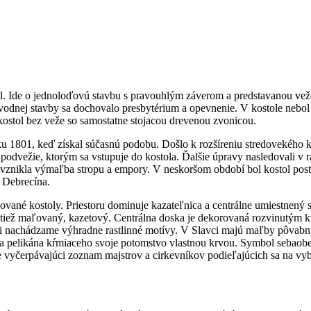
 Ide o jednoloďovú stavbu s pravouhlým záverom a predstavanou vežou, 
vodnej stavby sa dochovalo presbytérium a opevnenie. V kostole nebo
ostol bez veže so samostatne stojacou drevenou zvonicou.
ku 1801, keď získal súčasnú podobu. Došlo k rozšíreniu stredovekého 
vežie, ktorým sa vstupuje do kostola. Ďalšie úpravy nasledovali v rám
 vznikla výmaľba stropu a empory. V neskoršom období bol kostol pos
 Debrecína.
rmované kostoly. Priestoru dominuje kazateľnica a centrálne umiestnený
tiež maľovaný, kazetový. Centrálna doska je dekorovaná rozvinutým k
éri nachádzame výhradne rastlinné motívy. V Slavci majú maľby pôvabn
cha pelikána kŕmiaceho svoje potomstvo vlastnou krvou. Symbol sebaobe
e vyčerpávajúci zoznam majstrov a cirkevníkov podieľajúcich sa na vy