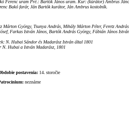
. Bakó Ferenc uram Pré.: Bartók János uram. Kur: (kúrátor) Ambrus Jáno
renc Bakó farár, Ján Bartók kurátor, Ján Ambrus kostolník.
tz Márton György, Tsunya András, Mihály Márton Péter, Feretz András
sef, Farkas István János, Bartók András György, Fábián János Istvá
ek: N. Hubai Sándor és Madarász István által 1801
r N. Hubai a István Madarász, 1801
Obdobie postavenia:
14. storočie
Patrocínium:
neznáme