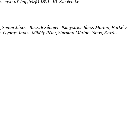
s egyházf. (egyházfi) 1801. 10. Szeptember
, Simon János, Tartzali Sámuel, Tsunyotska János Márton, Borbély
n, György János, Mihály Péter, Sturmán Márton János, Kováts