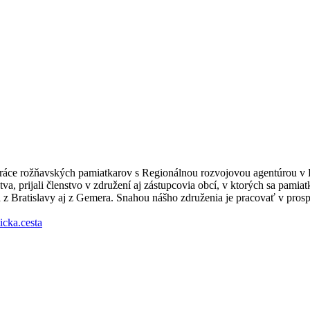
práce rožňavských pamiatkarov s Regionálnou rozvojovou agentúrou v
, prijali členstvo v združení aj zástupcovia obcí, v ktorých sa pamiatk
a z Bratislavy aj z Gemera. Snahou nášho združenia je pracovať v prosp
icka.cesta