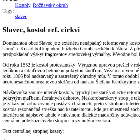
Kostoly
,
Rožňavský okruh
Tagy:
slavec
Slavec, kostol ref. cirkvi
Dominantou obce Slavec je z exteriéru nenápadný reformovaný kostol.
storočia. Kostol bol kaplnkou blízkeho Gombaseckého kláštora. Z pô
predpokladať výskyt fragmentov stredovekej výmaľby. Pôvodne bol k
Od roku 1552 je kostol protestantský. Výraznou úpravou prešiel v ro
terčíkom a cibuľovou helmicou pokrytou šindľom. Veža má otvorené pod
roku 1866 bol nadstavaný a zastrešený ohradný múr. V tomto období
neorenesančnou organovou skriňou od majstra Štefana Kerékgyártó z
Návštevníka zaujme interiér kostola, typický pre staré vidiecke refo
pokrytým maľbami florálnych dekorov. Neskorobarokový strop je tak
je zakázané zobrazovanie postáv v chrámoch, preto v strohom interi
kostola rezonančná strieška nad kazateľnicou, kde je umiestnená so
interiéru sú nápisové tabule v miestnom dialekte maďarčiny udávajúc
centrálne pole kazetového stropu s rozvinutým kvetom.
Text centrálnej stropnej kazety: