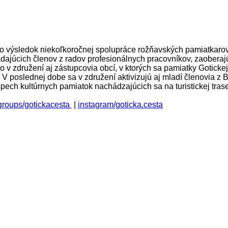
ko výsledok niekoľkoročnej spolupráce rožňavských pamiatkaro
ajúcich členov z radov profesionálnych pracovníkov, zaobera
tvo v združení aj zástupcovia obcí, v ktorých sa pamiatky Gotick
k. V poslednej dobe sa v združení aktivizujú aj mladí členovia z
pech kultúrnych pamiatok nachádzajúcich sa na turistickej tras
groups/gotickacesta
|
instagram/goticka.cesta