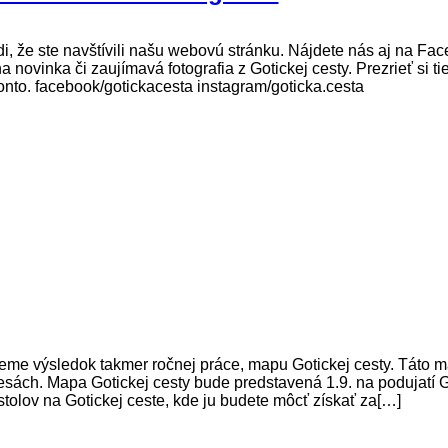
radi, že ste navštívili našu webovú stránku. Nájdete nás aj na Fa
 novinka či zaujímavá fotografia z Gotickej cesty. Prezrieť si ti
nto. facebook/gotickacesta instagram/goticka.cesta
me výsledok takmer ročnej práce, mapu Gotickej cesty. Táto ma
lesách. Mapa Gotickej cesty bude predstavená 1.9. na podujatí 
tolov na Gotickej ceste, kde ju budete môcť získať za[…]