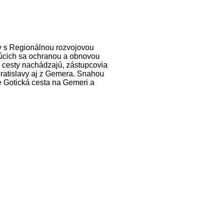
v s Regionálnou rozvojovou
júcich sa ochranou a obnovou
ej cesty nachádzajú, zástupcovia
 Bratislavy aj z Gemera. Snahou
e Gotická cesta na Gemeri a