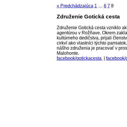
« Predchádzajúca
1
…
6
7
8
Združenie Gotická cesta
Združenie Gotická cesta vzniklo a
agentúrou v Rožňave. Okrem zaklad
kultúrneho dedičstva, prijali člens
cirkví ako vlastníci týchto pamiato
nášho združenia je pracovať v pros
Malohonte.
facebook/gotickacesta
|
facebook/