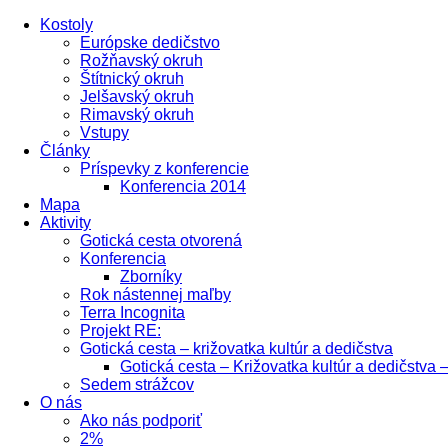
Kostoly
Európske dedičstvo
Rožňavský okruh
Štítnický okruh
Jelšavský okruh
Rimavský okruh
Vstupy
Články
Príspevky z konferencie
Konferencia 2014
Mapa
Aktivity
Gotická cesta otvorená
Konferencia
Zborníky
Rok nástennej maľby
Terra Incognita
Projekt RE:
Gotická cesta – križovatka kultúr a dedičstva
Gotická cesta – Križovatka kultúr a dedičstva 
Sedem strážcov
O nás
Ako nás podporiť
2%