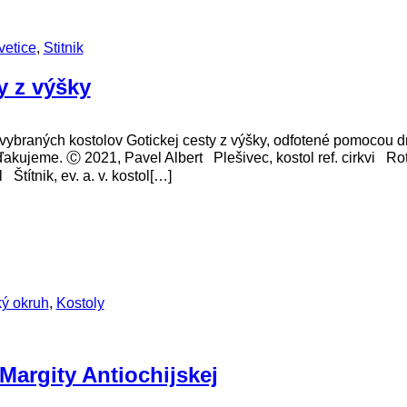
vetice
,
Stitnik
y z výšky
braných kostolov Gotickej cesty z výšky, odfotené pomocou dron
ďakujeme. Ⓒ 2021, Pavel Albert Plešivec, kostol ref. cirkvi Rot
 Štítnik, ev. a. v. kostol[…]
ký okruh
,
Kostoly
 Margity Antiochijskej