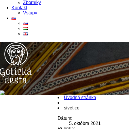
Zborníky
Kontakt
Vstupy
Úvodná stránka
sivetice
Dátum:
5. októbra 2021
Rubrika: