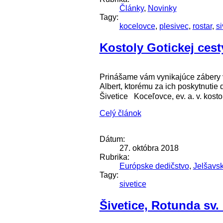
Články
,
Novinky
Tagy:
kocelovce
,
plesivec
,
rostar
,
si
Kostoly Gotickej cest
Prinášame vám vynikajúce zábery vy
Albert, ktorému za ich poskytnutie 
Šivetice Koceľovce, ev. a. v. kostol
Celý článok
Dátum:
27. októbra 2018
Rubrika:
Európske dedičstvo
,
Jelšavs
Tagy:
sivetice
Šivetice, Rotunda sv.