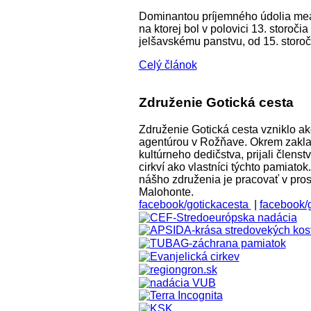
Dominantou príjemného údolia mean
na ktorej bol v polovici 13. storoči
jelšavskému panstvu, od 15. storoč
Celý článok
Združenie Gotická cesta
Združenie Gotická cesta vzniklo a
agentúrou v Rožňave. Okrem zaklad
kultúrneho dedičstva, prijali člens
cirkví ako vlastníci týchto pamiato
nášho združenia je pracovať v pros
Malohonte.
facebook/gotickacesta
|
facebook/