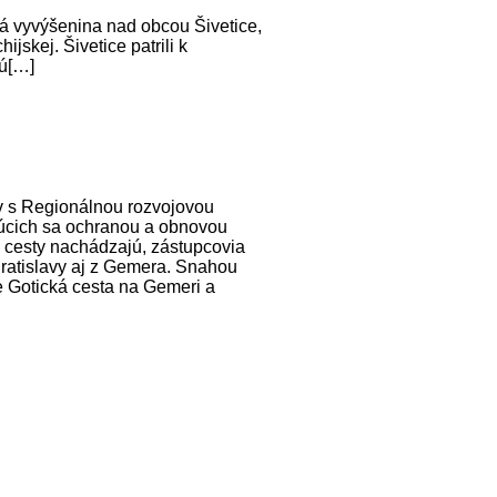
á vyvýšenina nad obcou Šivetice,
jskej. Šivetice patrili k
kú[…]
v s Regionálnou rozvojovou
júcich sa ochranou a obnovou
ej cesty nachádzajú, zástupcovia
 Bratislavy aj z Gemera. Snahou
e Gotická cesta na Gemeri a