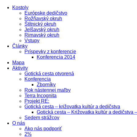
Kostoly
Európske dedičstvo
Rožňavský okruh
Štítnický okruh
Jelšavský okruh
Rimavský okruh
Vstupy
Články
Príspevky z konferencie
Konferencia 2014
Mapa
Aktivity
Gotická cesta otvorená
Konferencia
Zborníky
Rok nástennej maľby
Terra Incognita
Projekt RE:
Gotická cesta – križovatka kultúr a dedičstva
Gotická cesta – Križovatka kultúr a dedičstva 
Sedem strážcov
O nás
Ako nás podporiť
2%