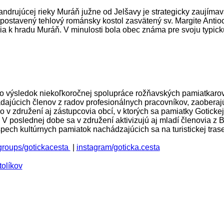
drujúcej rieky Muráň južne od Jelšavy je strategicky zaujímav
a postavený tehlový románsky kostol zasvätený sv. Margite Antiochi
ia k hradu Muráň. V minulosti bola obec známa pre svoju typic
ko výsledok niekoľkoročnej spolupráce rožňavských pamiatkaro
ajúcich členov z radov profesionálnych pracovníkov, zaobera
tvo v združení aj zástupcovia obcí, v ktorých sa pamiatky Gotick
k. V poslednej dobe sa v združení aktivizujú aj mladí členovia z
pech kultúrnych pamiatok nachádzajúcich sa na turistickej tras
groups/gotickacesta
|
instagram/goticka.cesta