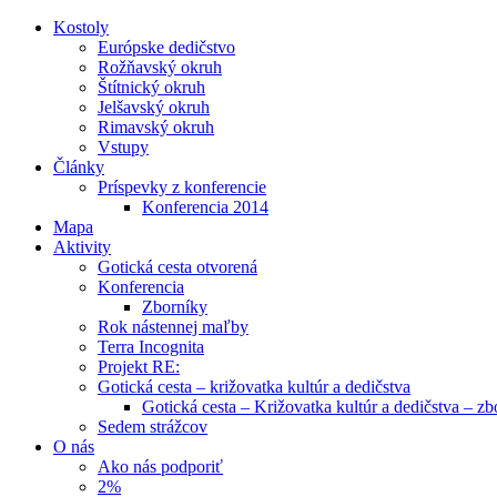
Kostoly
Európske dedičstvo
Rožňavský okruh
Štítnický okruh
Jelšavský okruh
Rimavský okruh
Vstupy
Články
Príspevky z konferencie
Konferencia 2014
Mapa
Aktivity
Gotická cesta otvorená
Konferencia
Zborníky
Rok nástennej maľby
Terra Incognita
Projekt RE:
Gotická cesta – križovatka kultúr a dedičstva
Gotická cesta – Križovatka kultúr a dedičstva – zb
Sedem strážcov
O nás
Ako nás podporiť
2%