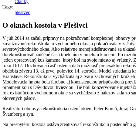
Články
Tagy:
plesivec
O oknách kostola v Plešivci
V júli 2014 sa začali prípravy na pokračovaní komplexnej obnovy pr
zrealizovanú rekonštrukciu východného okna a pokračovala v začatý
severovýchodného okna. Ako relatívne menej zdeštruované sa ukázalo
dorekonštruovať zničené časti tmelením v umelom kameni. Po rozobratí
jeden opracovaný kus kamena, ktorý bol na svoje miesto aj vrátený.
roku 1617. Dochovaná časť ostenia dala možnosť pre exaktnú rekonštr
obdobia záveru 13. až prvej polovice 14. storočia. Model striedania kru
Bratislave. Rekonštrukcia vychádzala aj z tvaru zachovaných kružieb
Modelovacia hmota bola farebne aj konzistenciou prispôsobená prevlá
ornamentikou s Dávidovou hviezdou. Tie boli konzervované injektážo
rok existujúcom východnom okne sa vychádzalo z nálezov skla zo sana
olovených pásov.
Realizátori obnovy: rekonštrukcia ostení okien: Peter Koreň, Juraj G
Švamberg a syn.
Na presbytériu kostola ostáva zrealizovať rekonštrukciu poslednéh