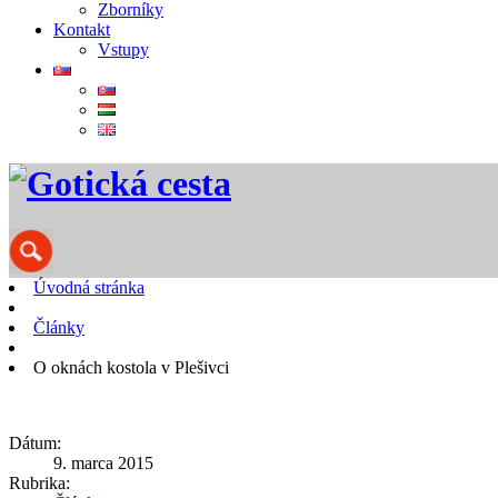
Zborníky
Kontakt
Vstupy
Úvodná stránka
Články
O oknách kostola v Plešivci
Dátum:
9. marca 2015
Rubrika: