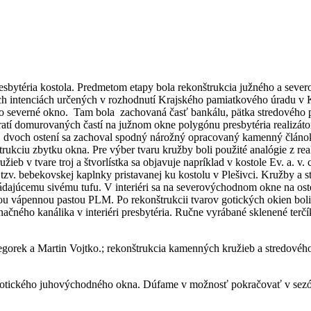
esbytéria kostola. Predmetom etapy bola rekonštrukcia južného a seve
ch intenciách určených v rozhodnutí Krajského pamiatkového úradu v 
 severné okno. Tam bola zachovaná časť bankálu, pätka stredového pil
 domurovaných častí na južnom okne polygónu presbytéria realizátori z
 Z dvoch ostení sa zachoval spodný nárožný opracovaný kamenný článo
ukciu zbytku okna. Pre výber tvaru kružby boli použité analógie z rea
žieb v tvare troj a štvorlístka sa objavuje napríklad v kostole Ev. a. v.
 tzv. bebekovskej kaplnky pristavanej ku kostolu v Plešivci. Kružby a
dajúcemu sivému tufu. V interiéri sa na severovýchodnom okne na oste
u vápennou pastou PLM. Po rekonštrukcii tvarov gotických okien boli
čného kanálika v interiéri presbytéria. Ručne vyrábané sklenené terč
regorek a Martin Vojtko.; rekonštrukcia kamenných kružieb a stredového
o gotického juhovýchodného okna. Dúfame v možnosť pokračovať v sez