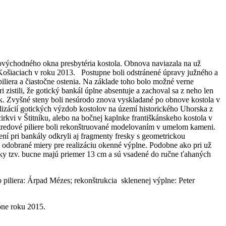
rovýchodného okna presbytéria kostola. Obnova naviazala na už
Košiaciach v roku 2013. Postupne boli odstránené úpravy južného a
iera a čiastočne ostenia. Na základe toho bolo možné verne
istili, že gotický bankál úplne absentuje a zachoval sa z neho len
k. Zvyšné steny boli nesúrodo znova vyskladané po obnove kostola v
lizácií gotických výzdob kostolov na území historického Uhorska z
 cirkvi v Štitníku, alebo na bočnej kaplnke františkánskeho kostola v
 stredové piliere boli rekonštruované modelovaním v umelom kameni.
ní pri bankály odkryli aj fragmenty fresky s geometrickou
 odobrané miery pre realizáciu okenné výplne. Podobne ako pri už
íky tzv. bucne majú priemer 13 cm a sú vsadené do ručne ťahaných
 piliera: Árpad Mézes; rekonštrukcia sklenenej výplne: Peter
óne roku 2015.