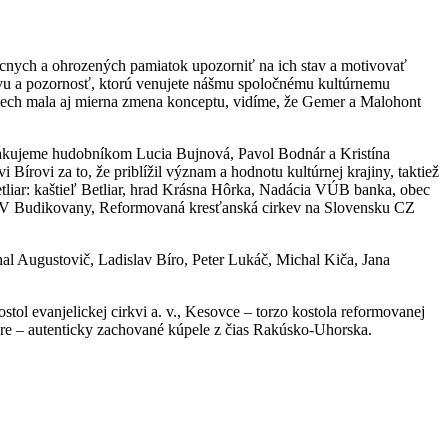
ácnych a ohrozených pamiatok upozorniť na ich stav a motivovať
števu a pozornosť, ktorú venujete nášmu spoločnému kultúrnemu
úspech mala aj mierna zmena konceptu, vidíme, že Gemer a Malohont
. Ďakujeme hudobníkom Lucia Bujnová, Pavol Bodnár a Kristína
írovi za to, že priblížil význam a hodnotu kultúrnej krajiny, taktiež
r: kaštieľ Betliar, hrad
Krásna Hôrka
, Nadácia
VÚB banka
, obec
V Budikovany, Reformovaná kresťanská cirkev na Slovensku CZ
l Augustovič, Ladislav Bíro, Peter Lukáč, Michal Kiča, Jana
stol evanjelickej cirkvi a. v., Kesovce – torzo kostola reformovanej
eváre – autenticky zachované kúpele z čias Rakúsko-Uhorska.