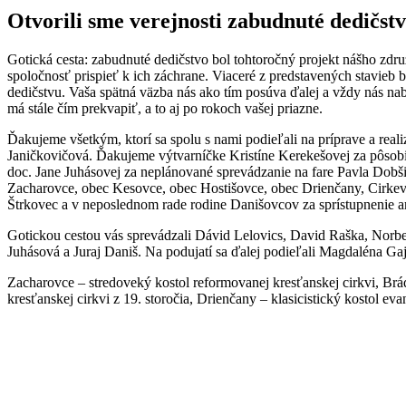
Otvorili sme verejnosti zabudnuté dedičst
Gotická cesta: zabudnuté dedičstvo bol tohtoročný projekt nášho zd
spoločnosť prispieť k ich záchrane. Viaceré z predstavených stavieb 
dedičstvu. Vaša spätná väzba nás ako tím posúva ďalej a vždy nás na
má stále čím prekvapiť, a to aj po rokoch vašej priazne.
Ďakujeme všetkým, ktorí sa spolu s nami podieľali na príprave a re
Janičkovičová. Ďakujeme výtvarníčke Kristíne Kerekešovej za pôsobivú
doc. Jane Juhásovej za neplánované sprevádzanie na fare Pavla Do
Zacharovce, obec Kesovce, obec Hostišovce, obec Drienčany, Ci
Štrkovec a v neposlednom rade rodine Danišovcov za sprístupnenie a
Gotickou cestou vás sprevádzali Dávid Lelovics, David Raška, Norbe
Juhásová a Juraj Daniš. Na podujatí sa ďalej podieľali Magdaléna G
Zacharovce – stredoveký kostol reformovanej kresťanskej cirkvi, Brádn
kresťanskej cirkvi z 19. storočia, Drienčany – klasicistický kostol e