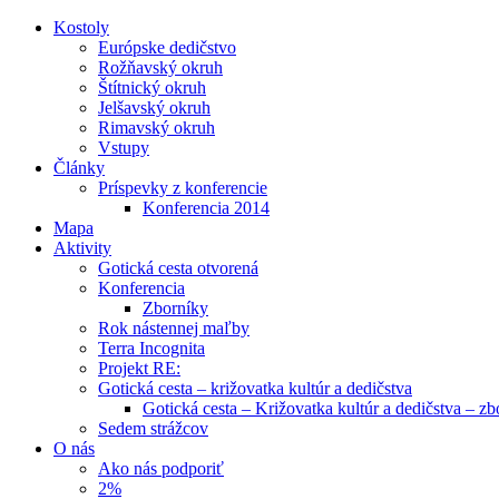
Kostoly
Európske dedičstvo
Rožňavský okruh
Štítnický okruh
Jelšavský okruh
Rimavský okruh
Vstupy
Články
Príspevky z konferencie
Konferencia 2014
Mapa
Aktivity
Gotická cesta otvorená
Konferencia
Zborníky
Rok nástennej maľby
Terra Incognita
Projekt RE:
Gotická cesta – križovatka kultúr a dedičstva
Gotická cesta – Križovatka kultúr a dedičstva – zb
Sedem strážcov
O nás
Ako nás podporiť
2%