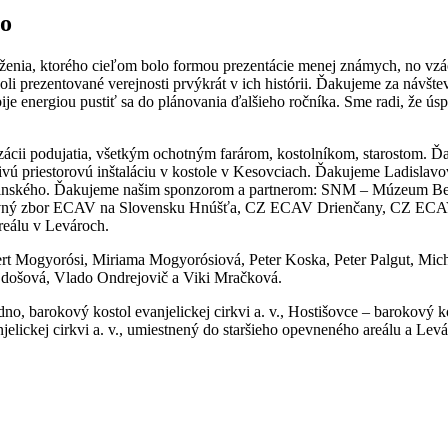
vo
ruženia, ktorého cieľom bolo formou prezentácie menej známych, no vz
boli prezentované verejnosti prvýkrát v ich histórii. Ďakujeme za náv
bije energiou pustiť sa do plánovania ďalšieho ročníka. Sme radi, že 
alizácii podujatia, všetkým ochotným farárom, kostolníkom, starostom
 priestorovú inštaláciu v kostole v Kesovciach. Ďakujeme Ladislavovi B
bšinského. Ďakujeme našim sponzorom a partnerom:
SNM – Múzeum Betlia
rkevný zbor ECAV na Slovensku Hnúšťa, CZ ECAV Drienčany, CZ ECA
reálu v Levároch.
rt Mogyorósi, Miriama Mogyorósiová, Peter Koska, Peter Palgut, Micha
ajdošová, Vlado Ondrejovič a Viki Mračková.
o, barokový kostol evanjelickej cirkvi a. v., Hostišovce – barokový ko
vanjelickej cirkvi a. v., umiestnený do staršieho opevneného areálu a L