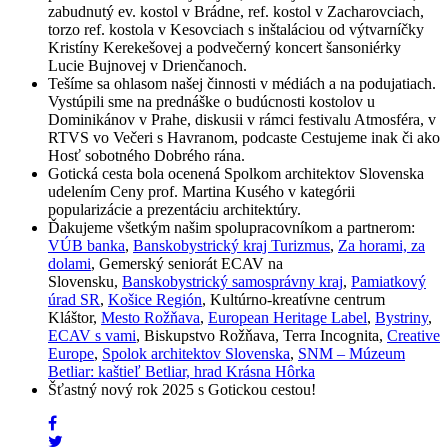
zabudnutý ev. kostol v Brádne, ref. kostol v Zacharovciach,
torzo ref. kostola v Kesovciach s inštaláciou od výtvarníčky
Kristíny Kerekešovej a podvečerný koncert šansoniérky
Lucie Bujnovej v Drienčanoch.
Tešíme sa ohlasom našej činnosti v médiách a na podujatiach.
Vystúpili sme na prednáške o budúcnosti kostolov u
Dominikánov v Prahe, diskusii v rámci festivalu Atmosféra, v
RTVS vo Večeri s Havranom, podcaste Cestujeme inak či ako
Hosť sobotného Dobrého rána.
Gotická cesta bola ocenená Spolkom architektov Slovenska
udelením Ceny prof. Martina Kusého v kategórii
popularizácie a prezentáciu architektúry.
Ďakujeme všetkým našim spolupracovníkom a partnerom:
VÚB banka
,
Banskobystrický kraj Turizmus
,
Za horami, za
dolami
,
Gemerský seniorát ECAV na
Slovensku,
Banskobystrický samosprávny kraj
,
Pamiatkový
úrad SR
,
Košice Región
,
Kultúrno-kreatívne centrum
Kláštor,
Mesto Rožňava
,
European Heritage Label
,
Bystriny
,
ECAV s vami
,
Biskupstvo Rožňava, Terra Incognita,
Creative
Europe
,
Spolok architektov Slovenska
,
SNM – Múzeum
Betliar: kaštieľ Betliar, hrad Krásna Hôrka
Šťastný nový rok 2025 s Gotickou cestou!