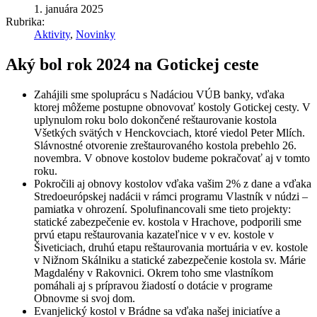
1. januára 2025
Rubrika:
Aktivity
,
Novinky
Aký bol rok 2024 na Gotickej ceste
Zahájili sme spoluprácu s Nadáciou VÚB banky, vďaka
ktorej môžeme postupne obnovovať kostoly Gotickej cesty. V
uplynulom roku bolo dokončené reštaurovanie kostola
Všetkých svätých v Henckovciach, ktoré viedol Peter Mlích.
Slávnostné otvorenie zreštaurovaného kostola prebehlo 26.
novembra. V obnove kostolov budeme pokračovať aj v tomto
roku.
Pokročili aj obnovy kostolov vďaka vašim 2% z dane a vďaka
Stredoeurópskej nadácii v rámci programu Vlastník v núdzi –
pamiatka v ohrození. Spolufinancovali sme tieto projekty:
statické zabezpečenie ev. kostola v Hrachove, podporili sme
prvú etapu reštaurovania kazateľnice v v ev. kostole v
Šiveticiach, druhú etapu reštaurovania mortuária v ev. kostole
v Nižnom Skálniku a statické zabezpečenie kostola sv. Márie
Magdalény v Rakovnici. Okrem toho sme vlastníkom
pomáhali aj s prípravou žiadostí o dotácie v programe
Obnovme si svoj dom.
Evanjelický kostol v Brádne sa vďaka našej iniciatíve a