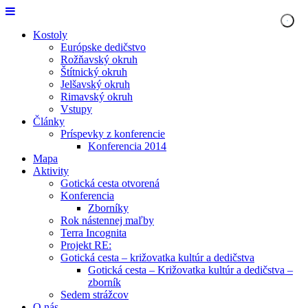
Kostoly
Európske dedičstvo
Rožňavský okruh
Štítnický okruh
Jelšavský okruh
Rimavský okruh
Vstupy
Články
Príspevky z konferencie
Konferencia 2014
Mapa
Aktivity
Gotická cesta otvorená
Konferencia
Zborníky
Rok nástennej maľby
Terra Incognita
Projekt RE:
Gotická cesta – križovatka kultúr a dedičstva
Gotická cesta – Križovatka kultúr a dedičstva –
zborník
Sedem strážcov
O nás