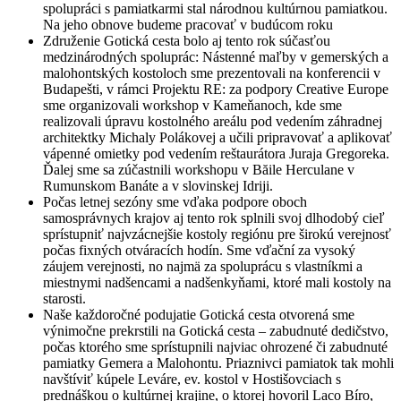
spolupráci s pamiatkarmi stal národnou kultúrnou pamiatkou.
Na jeho obnove budeme pracovať v budúcom roku
Združenie Gotická cesta bolo aj tento rok súčasťou
medzinárodných spoluprác: Nástenné maľby v gemerských a
malohontských kostoloch sme prezentovali na konferencii v
Budapešti, v rámci Projektu RE: za podpory Creative Europe
sme organizovali workshop v Kameňanoch, kde sme
realizovali úpravu kostolného areálu pod vedením záhradnej
architektky Michaly Polákovej a učili pripravovať a aplikovať
vápenné omietky pod vedením reštaurátora Juraja Gregoreka.
Ďalej sme sa zúčastnili workshopu v Băile Herculane v
Rumunskom Banáte a v slovinskej Idriji.
Počas letnej sezóny sme vďaka podpore oboch
samosprávnych krajov aj tento rok splnili svoj dlhodobý cieľ
sprístupniť najvzácnejšie kostoly regiónu pre širokú verejnosť
počas fixných otváracích hodín. Sme vďační za vysoký
záujem verejnosti, no najmä za spoluprácu s vlastníkmi a
miestnymi nadšencami a nadšenkyňami, ktoré mali kostoly na
starosti.
Naše každoročné podujatie Gotická cesta otvorená sme
výnimočne prekrstili na Gotická cesta – zabudnuté dedičstvo,
počas ktorého sme sprístupnili najviac ohrozené či zabudnuté
pamiatky Gemera a Malohontu. Priaznivci pamiatok tak mohli
navštíviť kúpele Leváre, ev. kostol v Hostišovciach s
prednáškou o kultúrnej krajine, o ktorej hovoril Laco Bíro,