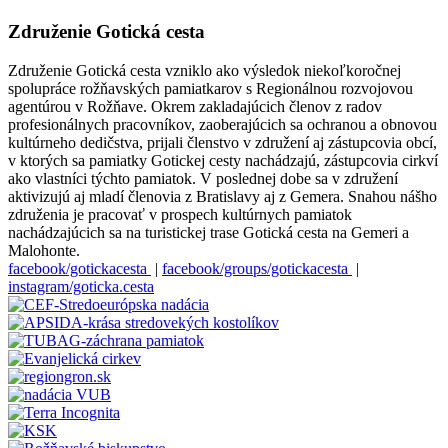
Združenie Gotická cesta
Združenie Gotická cesta vzniklo ako výsledok niekoľkoročnej
spolupráce rožňavských pamiatkarov s Regionálnou rozvojovou
agentúrou v Rožňave. Okrem zakladajúcich členov z radov
profesionálnych pracovníkov, zaoberajúcich sa ochranou a obnovou
kultúrneho dedičstva, prijali členstvo v združení aj zástupcovia obcí,
v ktorých sa pamiatky Gotickej cesty nachádzajú, zástupcovia cirkví
ako vlastníci týchto pamiatok. V poslednej dobe sa v združení
aktivizujú aj mladí členovia z Bratislavy aj z Gemera. Snahou nášho
združenia je pracovať v prospech kultúrnych pamiatok
nachádzajúcich sa na turistickej trase Gotická cesta na Gemeri a
Malohonte.
facebook/gotickacesta
|
facebook/groups/gotickacesta
|
instagram/goticka.cesta