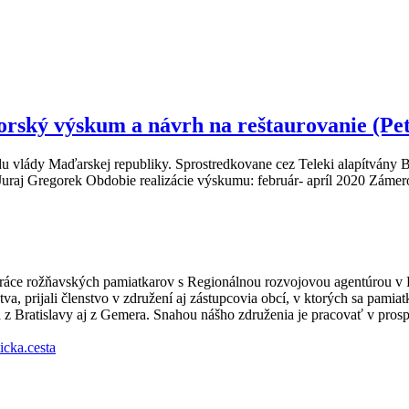
torský výskum a návrh na reštaurovanie (Pe
u vlády Maďarskej republiky. Sprostredkovane cez Teleki alapítvány 
 Juraj Gregorek Obdobie realizácie výskumu: február- apríl 2020 Záme
práce rožňavských pamiatkarov s Regionálnou rozvojovou agentúrou v
, prijali členstvo v združení aj zástupcovia obcí, v ktorých sa pamiatk
a z Bratislavy aj z Gemera. Snahou nášho združenia je pracovať v prosp
icka.cesta