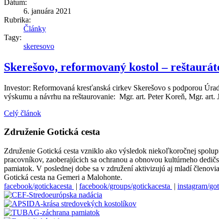
Dátum:
6. januára 2021
Rubrika:
Články
Tagy:
skeresovo
Skerešovo, reformovaný kostol – reštaurá
Investor: Reformovaná kresťanská cirkev Skerešovo s podporou Úrad
výskumu a návrhu na reštaurovanie: Mgr. art. Peter Koreň, Mgr. art.
Celý článok
Združenie Gotická cesta
Združenie Gotická cesta vzniklo ako výsledok niekoľkoročnej spolu
pracovníkov, zaoberajúcich sa ochranou a obnovou kultúrneho dedičstva
pamiatok. V poslednej dobe sa v združení aktivizujú aj mladí členovi
Gotická cesta na Gemeri a Malohonte.
facebook/gotickacesta
|
facebook/groups/gotickacesta
|
instagram/got