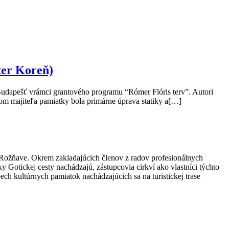
ter Koreň)
Budapešť vrámci grantového programu “Rómer Flóris terv”. Autori
rom majiteľa pamiatky bola primárne úprava statiky a[…]
 Rožňave. Okrem zakladajúcich členov z radov profesionálnych
y Gotickej cesty nachádzajú, zástupcovia cirkví ako vlastníci týchto
ech kultúrnych pamiatok nachádzajúcich sa na turistickej trase