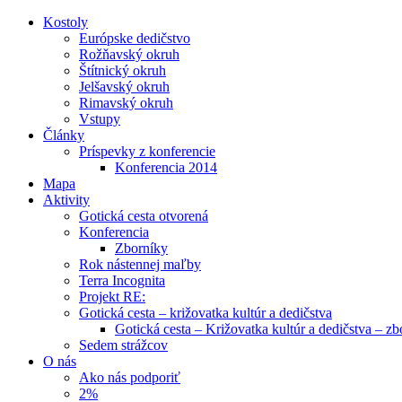
Kostoly
Európske dedičstvo
Rožňavský okruh
Štítnický okruh
Jelšavský okruh
Rimavský okruh
Vstupy
Články
Príspevky z konferencie
Konferencia 2014
Mapa
Aktivity
Gotická cesta otvorená
Konferencia
Zborníky
Rok nástennej maľby
Terra Incognita
Projekt RE:
Gotická cesta – križovatka kultúr a dedičstva
Gotická cesta – Križovatka kultúr a dedičstva – zb
Sedem strážcov
O nás
Ako nás podporiť
2%