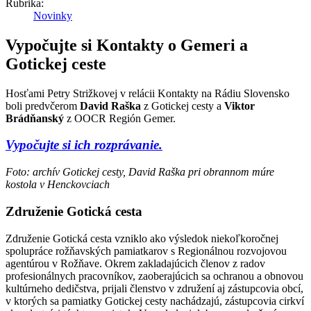
Rubrika:
Novinky
Vypočujte si Kontakty o Gemeri a
Gotickej ceste
Hosťami Petry Strižkovej v relácii Kontakty na Rádiu Slovensko
boli predvčerom
David Raška
z Gotickej cesty a
Viktor
Brádňanský
z OOCR Región Gemer.
Vypočujte si ich rozprávanie.
Foto: archív Gotickej cesty, David Raška pri obrannom múre
kostola v Henckovciach
Združenie Gotická cesta
Združenie Gotická cesta vzniklo ako výsledok niekoľkoročnej
spolupráce rožňavských pamiatkarov s Regionálnou rozvojovou
agentúrou v Rožňave. Okrem zakladajúcich členov z radov
profesionálnych pracovníkov, zaoberajúcich sa ochranou a obnovou
kultúrneho dedičstva, prijali členstvo v združení aj zástupcovia obcí,
v ktorých sa pamiatky Gotickej cesty nachádzajú, zástupcovia cirkví