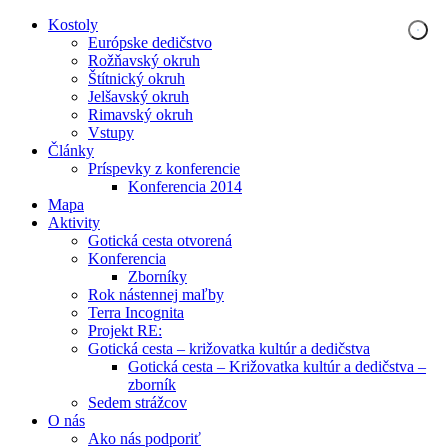
Kostoly
Európske dedičstvo
Rožňavský okruh
Štítnický okruh
Jelšavský okruh
Rimavský okruh
Vstupy
Články
Príspevky z konferencie
Konferencia 2014
Mapa
Aktivity
Gotická cesta otvorená
Konferencia
Zborníky
Rok nástennej maľby
Terra Incognita
Projekt RE:
Gotická cesta – križovatka kultúr a dedičstva
Gotická cesta – Križovatka kultúr a dedičstva –
zborník
Sedem strážcov
O nás
Ako nás podporiť