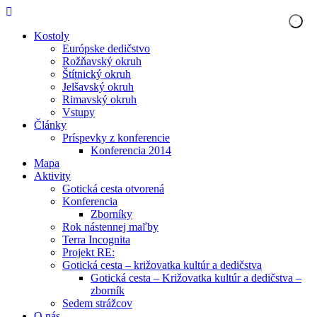
Kostoly
Európske dedičstvo
Rožňavský okruh
Štítnický okruh
Jelšavský okruh
Rimavský okruh
Vstupy
Články
Príspevky z konferencie
Konferencia 2014
Mapa
Aktivity
Gotická cesta otvorená
Konferencia
Zborníky
Rok nástennej maľby
Terra Incognita
Projekt RE:
Gotická cesta – križovatka kultúr a dedičstva
Gotická cesta – Križovatka kultúr a dedičstva –
zborník
Sedem strážcov
O nás