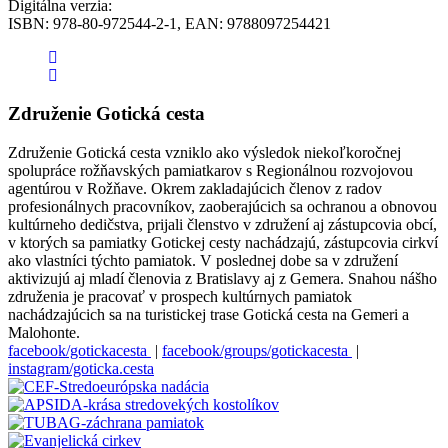
Digitálna verzia:
ISBN: 978-80-972544-2-1, EAN: 9788097254421
Združenie Gotická cesta
Združenie Gotická cesta vzniklo ako výsledok niekoľkoročnej
spolupráce rožňavských pamiatkarov s Regionálnou rozvojovou
agentúrou v Rožňave. Okrem zakladajúcich členov z radov
profesionálnych pracovníkov, zaoberajúcich sa ochranou a obnovou
kultúrneho dedičstva, prijali členstvo v združení aj zástupcovia obcí,
v ktorých sa pamiatky Gotickej cesty nachádzajú, zástupcovia cirkví
ako vlastníci týchto pamiatok. V poslednej dobe sa v združení
aktivizujú aj mladí členovia z Bratislavy aj z Gemera. Snahou nášho
združenia je pracovať v prospech kultúrnych pamiatok
nachádzajúcich sa na turistickej trase Gotická cesta na Gemeri a
Malohonte.
facebook/gotickacesta
|
facebook/groups/gotickacesta
|
instagram/goticka.cesta