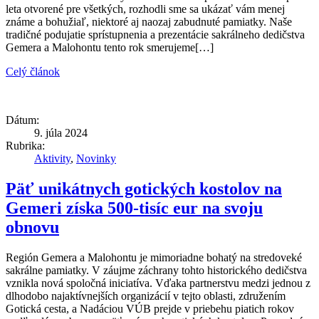
leta otvorené pre všetkých, rozhodli sme sa ukázať vám menej
známe a bohužiaľ, niektoré aj naozaj zabudnuté pamiatky. Naše
tradičné podujatie sprístupnenia a prezentácie sakrálneho dedičstva
Gemera a Malohontu tento rok smerujeme[…]
Celý článok
Dátum:
9. júla 2024
Rubrika:
Aktivity
,
Novinky
Päť unikátnych gotických kostolov na
Gemeri získa 500-tisíc eur na svoju
obnovu
Región Gemera a Malohontu je mimoriadne bohatý na stredoveké
sakrálne pamiatky. V záujme záchrany tohto historického dedičstva
vznikla nová spoločná iniciatíva. Vďaka partnerstvu medzi jednou z
dlhodobo najaktívnejších organizácií v tejto oblasti, združením
Gotická cesta, a Nadáciou VÚB prejde v priebehu piatich rokov