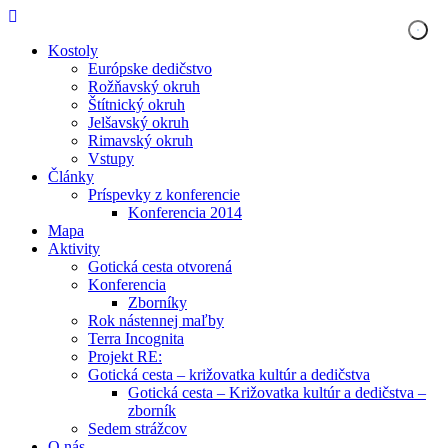
Kostoly
Európske dedičstvo
Rožňavský okruh
Štítnický okruh
Jelšavský okruh
Rimavský okruh
Vstupy
Články
Príspevky z konferencie
Konferencia 2014
Mapa
Aktivity
Gotická cesta otvorená
Konferencia
Zborníky
Rok nástennej maľby
Terra Incognita
Projekt RE:
Gotická cesta – križovatka kultúr a dedičstva
Gotická cesta – Križovatka kultúr a dedičstva –
zborník
Sedem strážcov
O nás