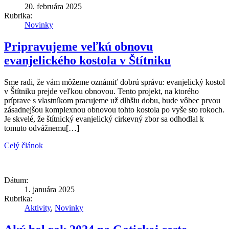
20. februára 2025
Rubrika:
Novinky
Pripravujeme veľkú obnovu
evanjelického kostola v Štítniku
Sme radi, že vám môžeme oznámiť dobrú správu: evanjelický kostol
v Štítniku prejde veľkou obnovou. Tento projekt, na ktorého
príprave s vlastníkom pracujeme už dlhšiu dobu, bude vôbec prvou
zásadnejšou komplexnou obnovou tohto kostola po vyše sto rokoch.
Je skvelé, že štítnický evanjelický cirkevný zbor sa odhodlal k
tomuto odvážnemu[…]
Celý článok
Dátum:
1. januára 2025
Rubrika:
Aktivity
,
Novinky