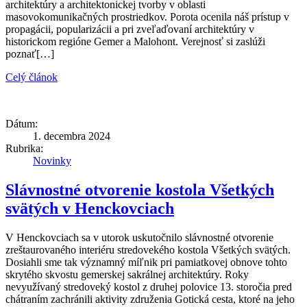
architektúry a architektonickej tvorby v oblasti
masovokomunikačných prostriedkov. Porota ocenila náš prístup v
propagácii, popularizácii a pri zveľaďovaní architektúry v
historickom regióne Gemer a Malohont. Verejnosť si zaslúži
poznať[…]
Celý článok
Dátum:
1. decembra 2024
Rubrika:
Novinky
Slávnostné otvorenie kostola Všetkých
svätých v Henckovciach
V Henckovciach sa v utorok uskutočnilo slávnostné otvorenie
zreštaurovaného interiéru stredovekého kostola Všetkých svätých.
Dosiahli sme tak významný míľnik pri pamiatkovej obnove tohto
skrytého skvostu gemerskej sakrálnej architektúry. Roky
nevyužívaný stredoveký kostol z druhej polovice 13. storočia pred
chátraním zachránili aktivity združenia Gotická cesta, ktoré na jeho