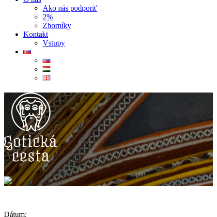
Ako nás podporiť
2%
Zborníky
Kontakt
Vstupy
Dátum: