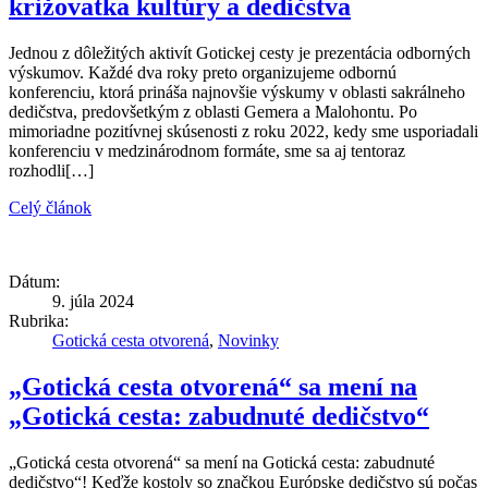
križovatka kultúry a dedičstva
Jednou z dôležitých aktivít Gotickej cesty je prezentácia odborných
výskumov. Každé dva roky preto organizujeme odbornú
konferenciu, ktorá prináša najnovšie výskumy v oblasti sakrálneho
dedičstva, predovšetkým z oblasti Gemera a Malohontu. Po
mimoriadne pozitívnej skúsenosti z roku 2022, kedy sme usporiadali
konferenciu v medzinárodnom formáte, sme sa aj tentoraz
rozhodli[…]
Celý článok
Dátum:
9. júla 2024
Rubrika:
Gotická cesta otvorená
,
Novinky
„Gotická cesta otvorená“ sa mení na
„Gotická cesta: zabudnuté dedičstvo“
„Gotická cesta otvorená“ sa mení na Gotická cesta: zabudnuté
dedičstvo“! Keďže kostoly so značkou Európske dedičstvo sú počas