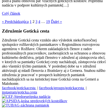
podľa plánu obnovou päť vzácnych gotických kostolov. Popredná
nadácia v podpore kultúrnych pamiatok[…]
Celý článok
« Predchádzajúca
1
2
3
4
…
19
Ďalej »
Združenie Gotická cesta
Združenie Gotická cesta vzniklo ako výsledok niekoľkoročnej
spolupráce rožňavských pamiatkarov s Regionálnou rozvojovou
agentúrou v Rožňave. Okrem zakladajúcich členov z radov
profesionálnych pracovníkov, zaoberajúcich sa ochranou a obnovou
kultúrneho dedičstva, prijali členstvo v združení aj zástupcovia obcí,
v ktorých sa pamiatky Gotickej cesty nachádzajú, zástupcovia cirkví
ako vlastníci týchto pamiatok. V poslednej dobe sa v združení
aktivizujú aj mladí členovia z Bratislavy aj z Gemera. Snahou nášho
združenia je pracovať v prospech kultúrnych pamiatok
nachádzajúcich sa na turistickej trase Gotická cesta na Gemeri a
Malohonte.
facebook/gotickacesta
|
facebook/groups/gotickacesta
|
instagram/goticka.cesta