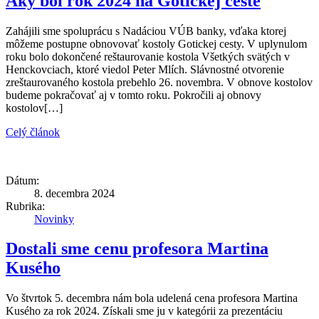
Aký bol rok 2024 na Gotickej ceste
Zahájili sme spoluprácu s Nadáciou VÚB banky, vďaka ktorej
môžeme postupne obnovovať kostoly Gotickej cesty. V uplynulom
roku bolo dokončené reštaurovanie kostola Všetkých svätých v
Henckovciach, ktoré viedol Peter Mlích. Slávnostné otvorenie
zreštaurovaného kostola prebehlo 26. novembra. V obnove kostolov
budeme pokračovať aj v tomto roku. Pokročili aj obnovy
kostolov[…]
Celý článok
Dátum:
8. decembra 2024
Rubrika:
Novinky
Dostali sme cenu profesora Martina
Kusého
Vo štvrtok 5. decembra nám bola udelená cena profesora Martina
Kusého za rok 2024. Získali sme ju v kategórii za prezentáciu