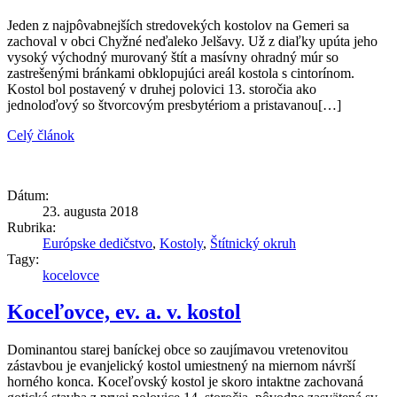
Jeden z najpôvabnejších stredovekých kostolov na Gemeri sa
zachoval v obci Chyžné neďaleko Jelšavy. Už z diaľky upúta jeho
vysoký východný murovaný štít a masívny ohradný múr so
zastrešenými bránkami obklopujúci areál kostola s cintorínom.
Kostol bol postavený v druhej polovici 13. storočia ako
jednoloďový so štvorcovým presbytériom a pristavanou[…]
Celý článok
Dátum:
23. augusta 2018
Rubrika:
Európske dedičstvo
,
Kostoly
,
Štítnický okruh
Tagy:
kocelovce
Koceľovce, ev. a. v. kostol
Dominantou starej baníckej obce so zaujímavou vretenovitou
zástavbou je evanjelický kostol umiestnený na miernom návrší
horného konca. Koceľovský kostol je skoro intaktne zachovaná