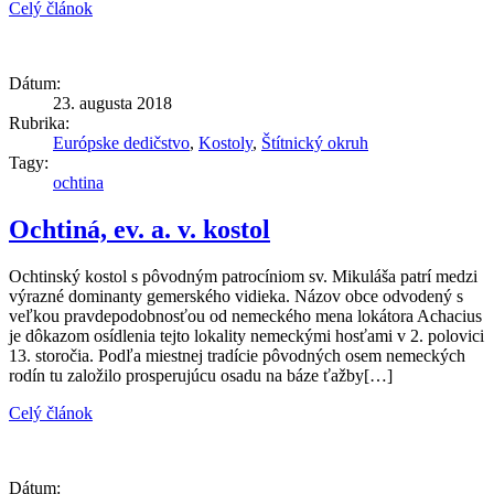
Celý článok
Dátum:
23. augusta 2018
Rubrika:
Európske dedičstvo
,
Kostoly
,
Štítnický okruh
Tagy:
ochtina
Ochtiná, ev. a. v. kostol
Ochtinský kostol s pôvodným patrocíniom sv. Mikuláša patrí medzi
výrazné dominanty gemerského vidieka. Názov obce odvodený s
veľkou pravdepodobnosťou od nemeckého mena lokátora Achacius
je dôkazom osídlenia tejto lokality nemeckými hosťami v 2. polovici
13. storočia. Podľa miestnej tradície pôvodných osem nemeckých
rodín tu založilo prosperujúcu osadu na báze ťažby[…]
Celý článok
Dátum: