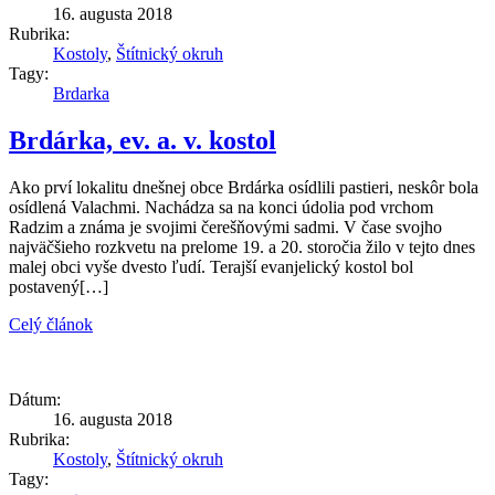
16. augusta 2018
Rubrika:
Kostoly
,
Štítnický okruh
Tagy:
Brdarka
Brdárka, ev. a. v. kostol
Ako prví lokalitu dnešnej obce Brdárka osídlili pastieri, neskôr bola
osídlená Valachmi. Nachádza sa na konci údolia pod vrchom
Radzim a známa je svojimi čerešňovými sadmi. V čase svojho
najväčšieho rozkvetu na prelome 19. a 20. storočia žilo v tejto dnes
malej obci vyše dvesto ľudí. Terajší evanjelický kostol bol
postavený[…]
Celý článok
Dátum:
16. augusta 2018
Rubrika:
Kostoly
,
Štítnický okruh
Tagy: