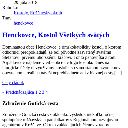
29. júla 2018
Rubrika:
Kostoly
,
Rožňavský okruh
Tagy:
henckovce
Henckovce, Kostol Všetkých svätých
Dominantou obce Henckovce je rímskokatolícky kostol, o ktorom
odborníci predpokladajú, že bol pôvodne zasvätený svätému
Štefanovi, prvému uhorskému kráľovi. Tohto panovníka z rodu
Arpádovcov nájdeme v erbe obce i v logu kostola. Dnes na
liturgické účely nevyužívaný kostolík so samostatnou zvonicou v
opevnenom areáli na návrší neprehliadnete ani z hlavnej cesty,[…]
Celý článok
« Predchádzajúca
1
2
3
4
Združenie Gotická cesta
Združenie Gotická cesta vzniklo ako výsledok niekoľkoročnej
spolupráce rožňavských pamiatkarov s Regionálnou rozvojovou
agentúrou v Rožňave. Okrem zakladajúcich členov z radov