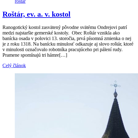
rostar
Roštár, ev. a. v. kostol
Ranogotický kostol zasvätený pôvodne svätému Ondrejovi patrí
medzi najstaršie gemerské kostoly. Obec Roštár vznikla ako
banícka osada v polovici 13. storočia, prvá písomná zmienka o nej
je z roku 1318. Na banícku minulosť odkazuje aj slovo roštár, ktoré
v minulosti označovalo robotníka pracujúceho pri pálení rudy.
Pramene spomínajú tri hámre[…]
Celý článok