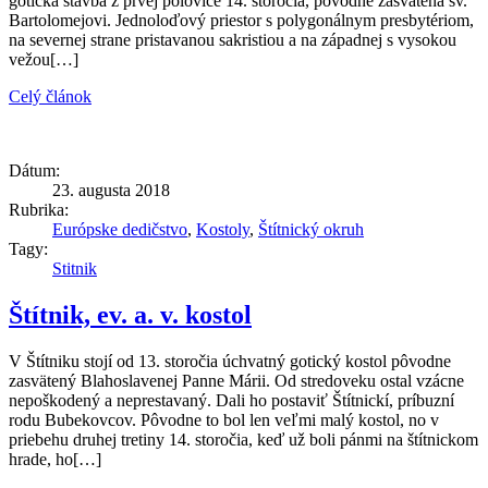
gotická stavba z prvej polovice 14. storočia, pôvodne zasvätená sv.
Bartolomejovi. Jednoloďový priestor s polygonálnym presbytériom,
na severnej strane pristavanou sakristiou a na západnej s vysokou
vežou[…]
Celý článok
Dátum:
23. augusta 2018
Rubrika:
Európske dedičstvo
,
Kostoly
,
Štítnický okruh
Tagy:
Stitnik
Štítnik, ev. a. v. kostol
V Štítniku stojí od 13. storočia úchvatný gotický kostol pôvodne
zasvätený Blahoslavenej Panne Márii. Od stredoveku ostal vzácne
nepoškodený a neprestavaný. Dali ho postaviť Štítnickí, príbuzní
rodu Bubekovcov. Pôvodne to bol len veľmi malý kostol, no v
priebehu druhej tretiny 14. storočia, keď už boli pánmi na štítnickom
hrade, ho[…]