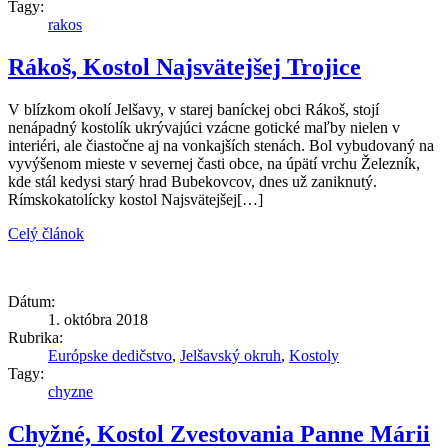
Tagy:
rakos
Rákoš, Kostol Najsvätejšej Trojice
V blízkom okolí Jelšavy, v starej baníckej obci Rákoš, stojí
nenápadný kostolík ukrývajúci vzácne gotické maľby nielen v
interiéri, ale čiastočne aj na vonkajších stenách. Bol vybudovaný na
vyvýšenom mieste v severnej časti obce, na úpätí vrchu Železník,
kde stál kedysi starý hrad Bubekovcov, dnes už zaniknutý.
Rímskokatolícky kostol Najsvätejšej[…]
Celý článok
Dátum:
1. októbra 2018
Rubrika:
Európske dedičstvo
,
Jelšavský okruh
,
Kostoly
Tagy:
chyzne
Chyžné, Kostol Zvestovania Panne Márii