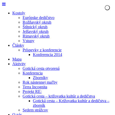
Kostoly
Európske dedičstvo
Rožňavský okruh
Štítnický okruh
Jelšavský okruh
Rimavský okruh
Vstupy
Články
Príspevky z konferencie
Konferencia 2014
Mapa
Aktivity
Gotická cesta otvorená
Konferencia
Zborníky
Rok nástennej maľby
Terra Incognita
Projekt RE:
Gotická cesta – križovatka kultúr a dedičstva
Gotická cesta – Križovatka kultúr a dedičstva –
zborník
Sedem strážcov
O nás