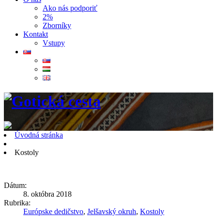
Ako nás podporiť
2%
Zborníky
Kontakt
Vstupy
Úvodná stránka
Kostoly
Dátum:
8. októbra 2018
Rubrika:
Európske dedičstvo
,
Jelšavský okruh
,
Kostoly