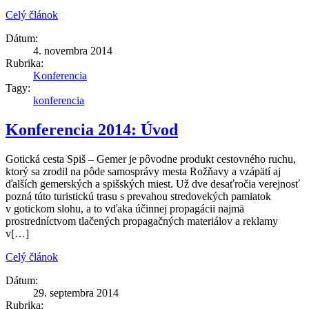
Celý článok
Dátum:
4. novembra 2014
Rubrika:
Konferencia
Tagy:
konferencia
Konferencia 2014: Úvod
Gotická cesta Spiš – Gemer je pôvodne produkt cestovného ruchu,
ktorý sa zrodil na pôde samosprávy mesta Rožňavy a vzápätí aj
ďalších gemerských a spišských miest. Už dve desaťročia verejnosť
pozná túto turistickú trasu s prevahou stredovekých pamiatok
v gotickom slohu, a to vďaka účinnej propagácii najmä
prostredníctvom tlačených propagačných materiálov a reklamy
v[…]
Celý článok
Dátum:
29. septembra 2014
Rubrika: