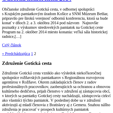
Občianske združenie Gotická cesta, v odbornej spolupráci
s Krajským pamiatkovým úradom Košice a SNM Múzeum Betliar,
pripravilo pre širokú verejnosť odbornú konferenciu, ktorá sa bude
konať v dňoch 2. a 3. októbra 2014 pod názvom Najnovšie
poznatky z výskumov stredovekých pamiatok na Gotickej ceste
Program na 2. október 2014 miesto konania: veľká sála historickej
radnice,[…]
Celý článok
« Predchádzajúca
1
2
Združenie Gotická cesta
Združenie Gotická cesta vzniklo ako výsledok niekoľkoročnej
spolupráce rožňavských pamiatkarov s Regionálnou rozvojovou
agentúrou v Rožňave. Okrem zakladajúcich členov z radov
profesionálnych pracovníkov, zaoberajúcich sa ochranou a obnovou
kultúrneho dedičstva, prijali členstvo v združení aj zástupcovia obcí,
v ktorých sa pamiatky Gotickej cesty nachádzajú, zástupcovia cirkví
ako vlastníci týchto pamiatok. V poslednej dobe sa v združení
aktivizujú aj mladí členovia z Bratislavy aj z Gemera. Snahou nášho
združenia je pracovať v prospech kultúrnych pamiatok