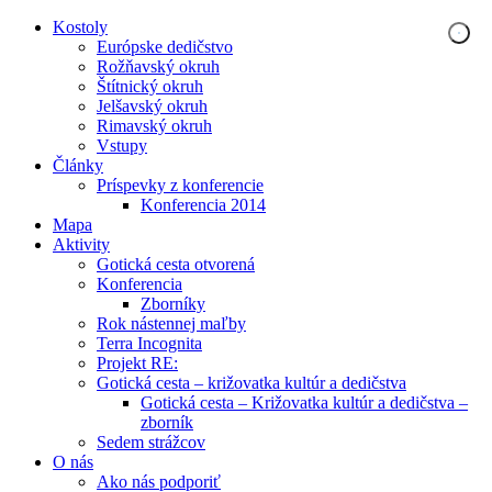
Kostoly
Európske dedičstvo
Rožňavský okruh
Štítnický okruh
Jelšavský okruh
Rimavský okruh
Vstupy
Články
Príspevky z konferencie
Konferencia 2014
Mapa
Aktivity
Gotická cesta otvorená
Konferencia
Zborníky
Rok nástennej maľby
Terra Incognita
Projekt RE:
Gotická cesta – križovatka kultúr a dedičstva
Gotická cesta – Križovatka kultúr a dedičstva –
zborník
Sedem strážcov
O nás
Ako nás podporiť