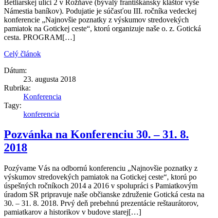
Betliarskej ulici 2 v Rožňave (bývalý františkánsky kláštor vyše
Námestia baníkov). Podujatie je súčasťou III. ročníka vedeckej
konferencie „Najnovšie poznatky z výskumov stredovekých
pamiatok na Gotickej ceste“, ktorú organizuje naše o. z. Gotická
cesta. PROGRAM[…]
Celý článok
Dátum:
23. augusta 2018
Rubrika:
Konferencia
Tagy:
konferencia
Pozvánka na Konferenciu 30. – 31. 8.
2018
Pozývame Vás na odbornú konferenciu „Najnovšie poznatky z
výskumov stredovekých pamiatok na Gotickej ceste“, ktorú po
úspešných ročníkoch 2014 a 2016 v spolupráci s Pamiatkovým
úradom SR pripravuje naše občianske združenie Gotická cesta na
30. – 31. 8. 2018. Prvý deň prebehnú prezentácie reštaurátorov,
pamiatkarov a historikov v budove starej[…]