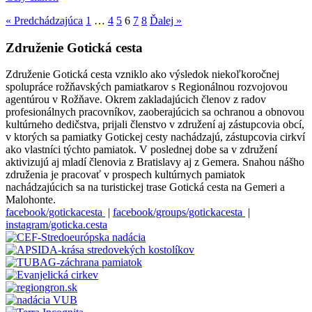
« Predchádzajúca
1
…
4
5
6
7
8
Ďalej »
Združenie Gotická cesta
Združenie Gotická cesta vzniklo ako výsledok niekoľkoročnej
spolupráce rožňavských pamiatkarov s Regionálnou rozvojovou
agentúrou v Rožňave. Okrem zakladajúcich členov z radov
profesionálnych pracovníkov, zaoberajúcich sa ochranou a obnovou
kultúrneho dedičstva, prijali členstvo v združení aj zástupcovia obcí,
v ktorých sa pamiatky Gotickej cesty nachádzajú, zástupcovia cirkví
ako vlastníci týchto pamiatok. V poslednej dobe sa v združení
aktivizujú aj mladí členovia z Bratislavy aj z Gemera. Snahou nášho
združenia je pracovať v prospech kultúrnych pamiatok
nachádzajúcich sa na turistickej trase Gotická cesta na Gemeri a
Malohonte.
facebook/gotickacesta
|
facebook/groups/gotickacesta
|
instagram/goticka.cesta