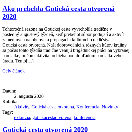
Ako prebehla Gotická cesta otvorená
2020
Tohtoročná sezóna na Gotickej ceste vyvrcholila tradične v
posledný augustový týždeň, keď prebehol súbor podujatí a aktivít
zameraných na obnovu a propagáciu kultúrneho dedičstva –
Gotická cesta otvorená. Naši dobrovoľníci z rôznych kútov krajiny
sa počas tohto týždňa tradične venujú brigádnickej práci na vybranej
pamiatke, pričom aktivita prebieha pod dohľadom pamiatkového
úradu. Tento[…]
Celý článok
Dátum:
2. augusta 2020
Rubrika:
Aktivity
,
Gotická cesta otvorená
,
Konferencia
,
Novinky
Tagy:
exkurzia
,
gotickacestaotvorena
,
konferencia
Gotická cesta otvorená 2020