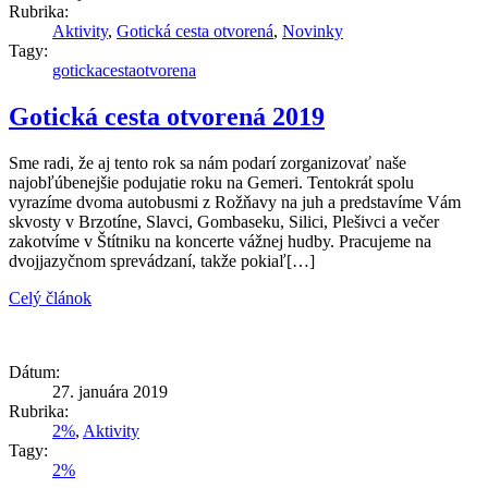
Rubrika:
Aktivity
,
Gotická cesta otvorená
,
Novinky
Tagy:
gotickacestaotvorena
Gotická cesta otvorená 2019
Sme radi, že aj tento rok sa nám podarí zorganizovať naše
najobľúbenejšie podujatie roku na Gemeri. Tentokrát spolu
vyrazíme dvoma autobusmi z Rožňavy na juh a predstavíme Vám
skvosty v Brzotíne, Slavci, Gombaseku, Silici, Plešivci a večer
zakotvíme v Štítniku na koncerte vážnej hudby. Pracujeme na
dvojjazyčnom sprevádzaní, takže pokiaľ[…]
Celý článok
Dátum:
27. januára 2019
Rubrika:
2%
,
Aktivity
Tagy:
2%