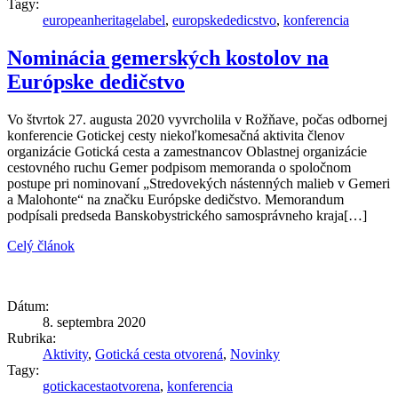
Tagy:
europeanheritagelabel
,
europskededicstvo
,
konferencia
Nominácia gemerských kostolov na
Európske dedičstvo
Vo štvrtok 27. augusta 2020 vyvrcholila v Rožňave, počas odbornej
konferencie Gotickej cesty niekoľkomesačná aktivita členov
organizácie Gotická cesta a zamestnancov Oblastnej organizácie
cestovného ruchu Gemer podpisom memoranda o spoločnom
postupe pri nominovaní „Stredovekých nástenných malieb v Gemeri
a Malohonte“ na značku Európske dedičstvo. Memorandum
podpísali predseda Banskobystrického samosprávneho kraja[…]
Celý článok
Dátum:
8. septembra 2020
Rubrika:
Aktivity
,
Gotická cesta otvorená
,
Novinky
Tagy:
gotickacestaotvorena
,
konferencia