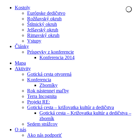
Kostoly
Európske dedičstvo
Rožňavský okruh
Štítnický okruh
Jelšavský okruh
Rimavský okruh
Vstupy
Články
Príspevky z konferencie
Konferencia 2014
Mapa
Aktivity
Gotická cesta otvorená
Konferencia
Zborníky
Rok nástennej maľby
Terra Incognita
Projekt RE:
Gotická cesta – križovatka kultúr a dedičstva
Gotická cesta – Križovatka kultúr a dedičstva –
zborník
Sedem strážcov
O nás
Ako nás podporiť