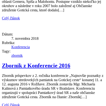
oblasti Gemera, Spiša a Malohontu. Postupne vzniklo niekoľko jej
okruhov a následne v roku 2007 bolo založené aj Občianske
združenie Gotická cesta, ktoré dodalo[…]
Celý článok
Dátum:
7. novembra 2018
Rubrika:
Konferencia
Tagy:
zbornik
Zborník z Konferencie 2016
Zborník príspevkov z 2. ročníka konferencie „Najnovšie poznatky z
výskumov stredovekých pamiatok na Gotickej ceste“ konanej 11. a
12. augusta 2016 v Rožňave. Zborník zostavila Mgr. Michaela
Kalinová z Pamiatkového úradu SR v Bratislave. Konferenciu
organizujú v spolupráci Pamiatkový úrad SR a naše občianske
združenie Gotická cesta. Zborník na čítanie: Zborník[…]
Celý článok