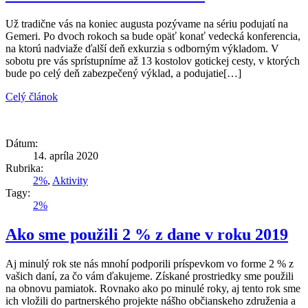
Už tradične vás na koniec augusta pozývame na sériu podujatí na
Gemeri. Po dvoch rokoch sa bude opäť konať vedecká konferencia,
na ktorú nadviaže ďalší deň exkurzia s odborným výkladom. V
sobotu pre vás sprístupníme až 13 kostolov gotickej cesty, v ktorých
bude po celý deň zabezpečený výklad, a podujatie[…]
Celý článok
Dátum:
14. apríla 2020
Rubrika:
2%
,
Aktivity
Tagy:
2%
Ako sme použili 2 % z dane v roku 2019
Aj minulý rok ste nás mnohí podporili príspevkom vo forme 2 % z
vašich daní, za čo vám ďakujeme. Získané prostriedky sme použili
na obnovu pamiatok. Rovnako ako po minulé roky, aj tento rok sme
ich vložili do partnerského projekte nášho občianskeho združenia a