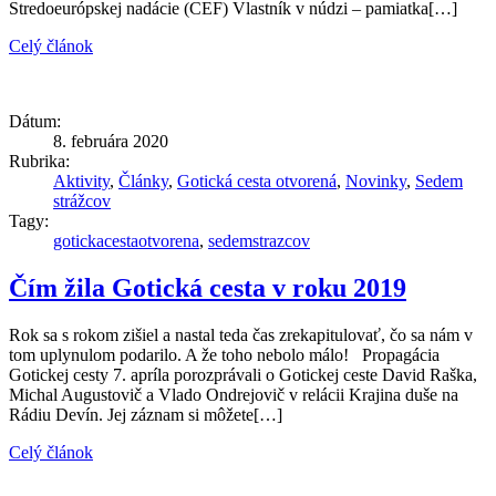
Stredoeurópskej nadácie (CEF) Vlastník v núdzi – pamiatka[…]
Celý článok
Dátum:
8. februára 2020
Rubrika:
Aktivity
,
Články
,
Gotická cesta otvorená
,
Novinky
,
Sedem
strážcov
Tagy:
gotickacestaotvorena
,
sedemstrazcov
Čím žila Gotická cesta v roku 2019
Rok sa s rokom zišiel a nastal teda čas zrekapitulovať, čo sa nám v
tom uplynulom podarilo. A že toho nebolo málo! Propagácia
Gotickej cesty 7. apríla porozprávali o Gotickej ceste David Raška,
Michal Augustovič a Vlado Ondrejovič v relácii Krajina duše na
Rádiu Devín. Jej záznam si môžete[…]
Celý článok